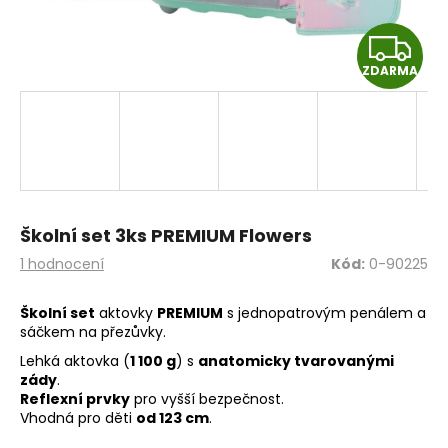
a
Z
j
í
ZDARMA
D
t
A
?
R
M
HLEDAT
Školní set 3ks PREMIUM Flowers
A
Průměrné
1 hodnocení
Kód:
0-90225
hodnocení
produktu
Školní set
aktovky
PREMIUM
s jednopatrovým penálem a
D
je
sáčkem na přezůvky.
o
5,0
z
p
Lehká aktovka (
1 100 g
) s
anatomicky tvarovanými
5
zády
.
o
hvězdiček.
Reflexní prvky
pro vyšší bezpečnost.
r
Vhodná pro děti
od 123 cm
.
u