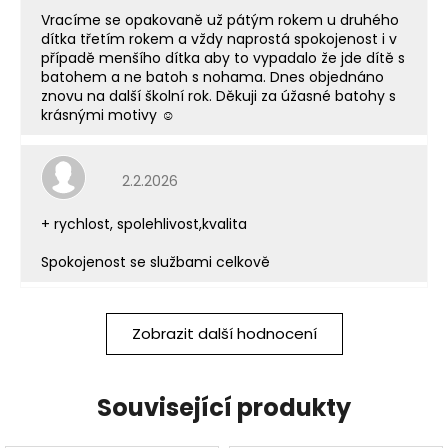
Vracíme se opakovaně už pátým rokem u druhého
dítka třetím rokem a vždy naprostá spokojenost i v
případě menšího dítka aby to vypadalo že jde dítě s
batohem a ne batoh s nohama. Dnes objednáno
znovu na další školní rok. Děkuji za úžasné batohy s
krásnými motivy ☺️
Hodnocení obchodu je 5 z 5 hvězdiček.
2.2.2026
+ rychlost, spolehlivost,kvalita
Spokojenost se službami celkově
Zobrazit další hodnocení
Související produkty