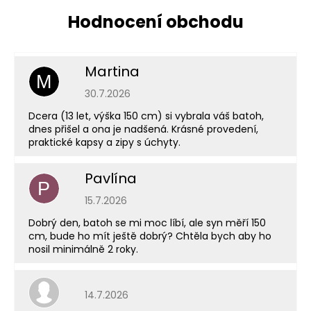
Martina
M
Hodnocení obchodu je 5 z 5 hvězdiček.
30.7.2026
Dcera (13 let, výška 150 cm) si vybrala váš batoh,
dnes přišel a ona je nadšená. Krásné provedení,
praktické kapsy a zipy s úchyty.
Pavlína
P
Hodnocení obchodu je 5 z 5 hvězdiček.
15.7.2026
Dobrý den, batoh se mi moc líbí, ale syn měří 150
cm, bude ho mít ještě dobrý? Chtěla bych aby ho
nosil minimálně 2 roky.
Hodnocení obchodu je 5 z 5 hvězdiček.
14.7.2026