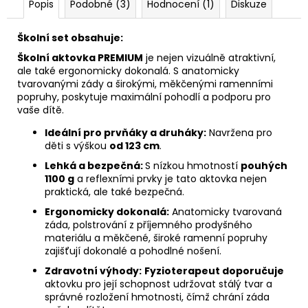
Popis
Podobné (3)
Hodnocení (1)
Diskuze
Školní set obsahuje:
Školní aktovka PREMIUM
je nejen vizuálně atraktivní,
ale také ergonomicky dokonalá. S anatomicky
tvarovanými zády a širokými, měkčenými ramenními
popruhy, poskytuje maximální pohodlí a podporu pro
vaše dítě.
Ideální pro prvňáky a druháky:
Navržena pro
děti s výškou
od 123 cm
.
Lehká a bezpečná:
S nízkou hmotností
pouhých
1100 g
a reflexními prvky je tato aktovka nejen
praktická, ale také bezpečná.
Ergonomicky dokonalá:
Anatomicky tvarovaná
záda, polstrování z příjemného prodyšného
materiálu a měkčené, široké ramenní popruhy
zajišťují dokonalé a pohodlné nošení.
Zdravotní výhody:
Fyzioterapeut doporučuje
aktovku pro její schopnost udržovat stálý tvar a
správné rozložení hmotnosti, čímž chrání záda