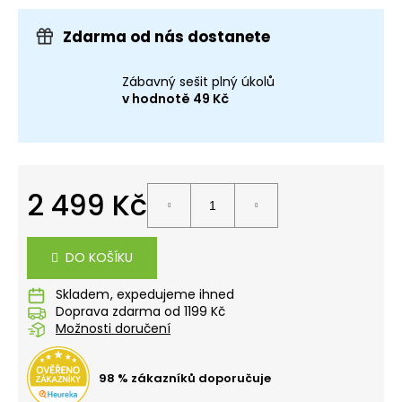
č
u
Zdarma od nás dostanete
j
e
m
Zábavný sešit plný úkolů
e
v hodnotě 49 Kč
STUDENTSKÝ
BATOH
OXY
2 499 Kč
SCOOLER
DOTS
Měrná
PINK
cena:
1
DO KOŠÍKU
449
Kč
Skladem
Doprava zdarma od 1199 Kč
Možnosti doručení
98 % zákazníků doporučuje