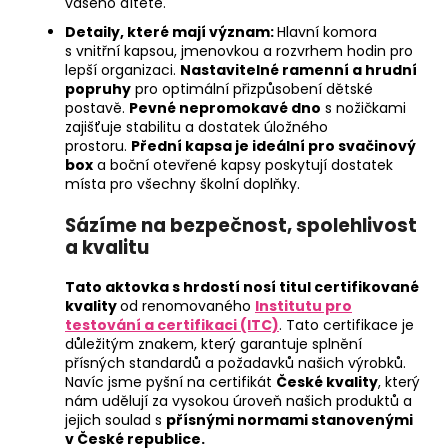
vašeho dítěte.
Detaily, které mají význam:
Hlavní komora
s vnitřní kapsou, jmenovkou a rozvrhem hodin pro
lepší organizaci.
Nastavitelné ramenní a hrudní
popruhy
pro optimální přizpůsobení dětské
postavě.
Pevné nepromokavé dno
s nožičkami
zajišťuje stabilitu a dostatek úložného
prostoru.
Přední kapsa je ideální pro svačinový
box
a boční otevřené kapsy poskytují dostatek
místa pro všechny školní doplňky.
Sázíme na bezpečnost, spolehlivost
a kvalitu
Tato aktovka s hrdostí nosí titul certifikované
kvality
od renomovaného
Institutu pro
testování a certifikaci (ITC)
. Tato certifikace je
důležitým znakem, který garantuje splnění
přísných standardů a požadavků našich výrobků.
Navíc jsme pyšní na certifikát
České kvality
, který
nám udělují za vysokou úroveň našich produktů a
jejich soulad s
přísnými normami stanovenými
v České republice.