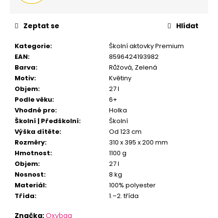
Zeptat se
Hlídat
Kategorie
:
Školní aktovky Premium
EAN
:
8596424193982
Barva
:
Růžová
,
Zelená
Motiv
:
Květiny
Objem
:
27 l
Podle věku
:
6+
Vhodné pro
:
Holka
Školní | Předškolní
:
Školní
Výška dítěte
:
Od 123 cm
Rozměry
:
310 x 395 x 200 mm
Hmotnost
:
1100 g
Objem
:
27 l
Nosnost
:
8 kg
Materiál
:
100% polyester
Třída
:
1.–2. třída
Značka:
Oxybag