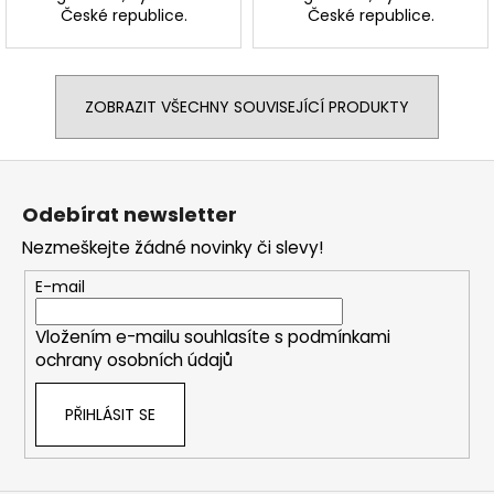
České republice.
České republice.
ZOBRAZIT VŠECHNY SOUVISEJÍCÍ PRODUKTY
Z
á
Odebírat newsletter
p
Nezmeškejte žádné novinky či slevy!
a
t
E-mail
í
Vložením e-mailu souhlasíte s
podmínkami
ochrany osobních údajů
PŘIHLÁSIT SE