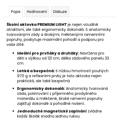
Popis
Hodnocení
Diskuze
Školní aktovka PREMIUM LIGHT
je nejen vizuálně
atraktivní, ale také ergonomicky dokonalá. S anatomicky
tvarovanými zády a širokými, měkčenými ramenními
popruhy, poskytuje maximální pohodlí a podporu pro
vaše dítě.
Ideální pro prvňáky a druháky:
Navržena pro
děti s výškou od 121 cm, délka zádového panelu 33
cm.
Lehká a bezpečná:
S nízkou hmotností pouhých
970 g a reflexními prvky je tato aktovka nejen
praktická, ale také bezpečná.
Ergonomicky dokonalá:
Anatomicky tvarovaná
záda, polstrování z příjemného prodyšného
materiálu a měkčené, široké ramenní popruhy
zajišťují dokonalé a pohodlné nošení.
Jednoduché magnetické zapínání
zvládne
každý školák snadno jednou rukou.