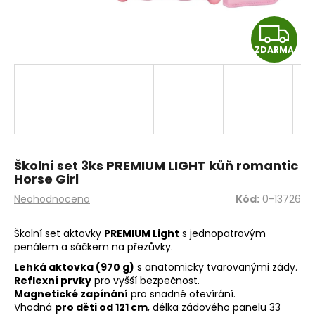
a
Z
j
í
ZDARMA
D
t
A
?
R
M
HLEDAT
Školní set 3ks PREMIUM LIGHT kůň romantic
A
Horse Girl
Průměrné
Neohodnoceno
Kód:
0-13726
hodnocení
D
produktu
Školní set aktovky
PREMIUM Light
s jednopatrovým
o
je
penálem a sáčkem na přezůvky.
0,0
p
z
Lehká aktovka (970 g)
s anatomicky tvarovanými zády.
o
5
Reflexní prvky
pro vyšší bezpečnost.
r
hvězdiček.
Magnetické zapínání
pro snadné otevírání.
u
Vhodná
pro děti od 121 cm
, délka zádového panelu 33