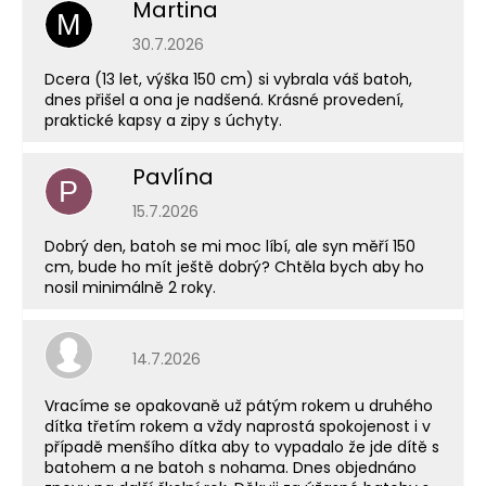
Martina
M
Hodnocení obchodu je 5 z 5 hvězdiček.
30.7.2026
Dcera (13 let, výška 150 cm) si vybrala váš batoh,
dnes přišel a ona je nadšená. Krásné provedení,
praktické kapsy a zipy s úchyty.
Pavlína
P
Hodnocení obchodu je 5 z 5 hvězdiček.
15.7.2026
Dobrý den, batoh se mi moc líbí, ale syn měří 150
cm, bude ho mít ještě dobrý? Chtěla bych aby ho
nosil minimálně 2 roky.
Hodnocení obchodu je 5 z 5 hvězdiček.
14.7.2026
Vracíme se opakovaně už pátým rokem u druhého
dítka třetím rokem a vždy naprostá spokojenost i v
případě menšího dítka aby to vypadalo že jde dítě s
batohem a ne batoh s nohama. Dnes objednáno