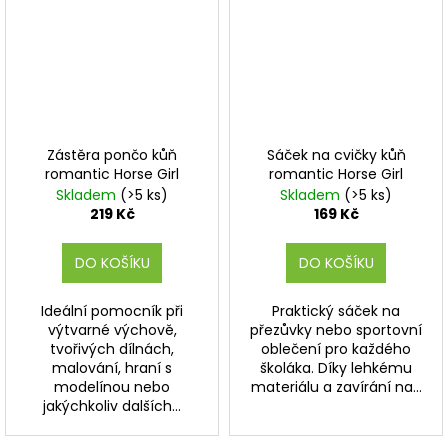
Zástěra pončo kůň
Sáček na cvičky kůň
romantic Horse Girl
romantic Horse Girl
Skladem
(>5 ks)
Skladem
(>5 ks)
219 Kč
169 Kč
DO KOŠÍKU
DO KOŠÍKU
Ideální pomocník při
Praktický sáček na
výtvarné výchově,
přezůvky nebo sportovní
tvořivých dílnách,
oblečení pro každého
malování, hraní s
školáka. Díky lehkému
modelínou nebo
materiálu a zavírání na...
jakýchkoliv dalších...