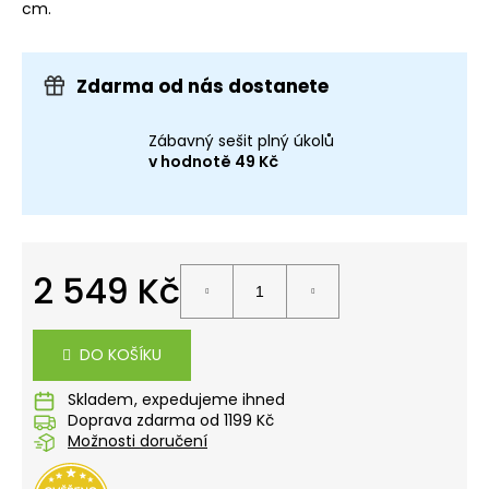
č
cm.
u
j
e
Zdarma od nás dostanete
m
e
Zábavný sešit plný úkolů
v hodnotě 49 Kč
STUDENTSKÝ
BATOH
OXY
SPORT
FLOWERS
2 549 Kč
+
ETUE
ZDARMA
Měrná
cena:
1
DO KOŠÍKU
699
Kč
Skladem
Doprava zdarma od 1199 Kč
Možnosti doručení