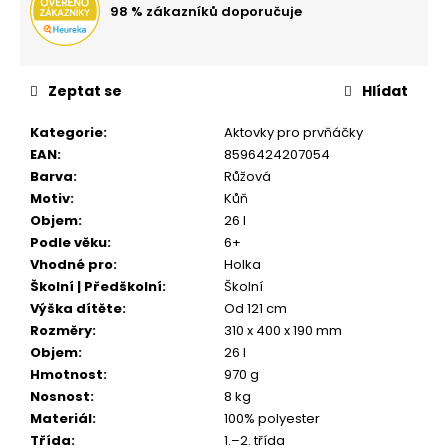
98 % zákazníků doporučuje
Zeptat se
Hlídat
Kategorie
:
Aktovky pro prvňáčky
EAN
:
8596424207054
Barva
:
Růžová
Motiv
:
Kůň
Objem
:
26 l
Podle věku
:
6+
Vhodné pro
:
Holka
Školní | Předškolní
:
Školní
Výška dítěte
:
Od 121 cm
Rozměry
:
310 x 400 x 190 mm
Objem
:
26 l
Hmotnost
:
970 g
Nosnost
:
8 kg
Materiál
:
100% polyester
Třída
:
1.–2. třída