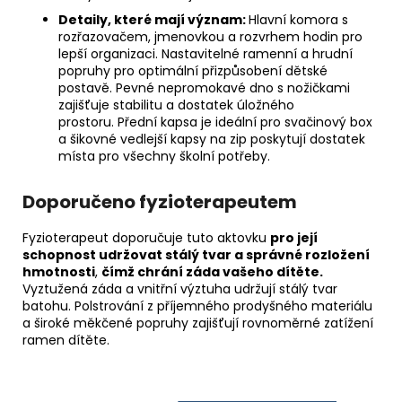
Detaily, které mají význam:
Hlavní komora s
rozřazovačem, jmenovkou a rozvrhem hodin pro
lepší organizaci. Nastavitelné ramenní a hrudní
popruhy pro optimální přizpůsobení dětské
postavě. Pevné nepromokavé dno s nožičkami
zajišťuje stabilitu a dostatek úložného
prostoru. Přední kapsa je ideální pro svačinový box
a šikovné vedlejší kapsy na zip poskytují dostatek
místa pro všechny školní potřeby.
Doporučeno fyzioterapeutem
Fyzioterapeut doporučuje tuto aktovku
pro její
schopnost udržovat stálý tvar a správné rozložení
hmotnosti
,
čímž chrání záda vašeho dítěte.
Vyztužená záda a vnitřní výztuha udržují stálý tvar
batohu. Polstrování z příjemného prodyšného materiálu
a široké měkčené popruhy zajišťují rovnoměrné zatížení
ramen dítěte.