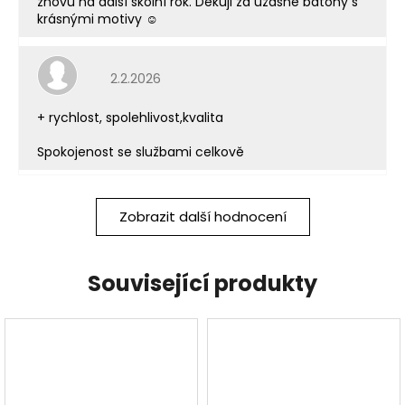
znovu na další školní rok. Děkuji za úžasné batohy s
krásnými motivy ☺️
Hodnocení obchodu je 5 z 5 hvězdiček.
2.2.2026
+ rychlost, spolehlivost,kvalita
Spokojenost se službami celkově
Zobrazit další hodnocení
Související produkty