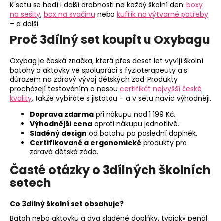
K setu se hodí i další drobnosti na každý školní den:
boxy
na sešity
,
box na svačinu
nebo
kufřík na výtvarné potřeby
– a další.
Proč 3dílný set koupit u Oxybagu
Oxybag je česká značka, která přes deset let vyvíjí školní
batohy a aktovky ve spolupráci s fyzioterapeuty a s
důrazem na zdravý vývoj dětských zad. Produkty
procházejí testováním a nesou
certifikát nejvyšší české
kvality
, takže vybíráte s jistotou – a v setu navíc výhodněji.
Doprava zdarma
při nákupu nad 1 199 Kč.
Výhodnější cena
oproti nákupu jednotlivě.
Sladěný design
od batohu po poslední doplněk.
Certifikované a ergonomické
produkty pro
zdravá dětská záda.
Časté otázky o 3dílných školních
setech
Co 3dílný školní set obsahuje?
Batoh nebo aktovku a dva sladěné doplňky, typicky penál