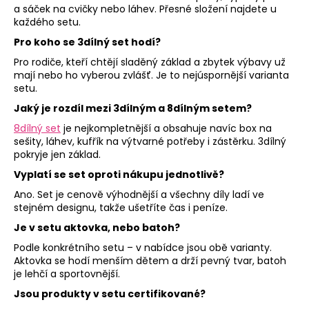
a sáček na cvičky nebo láhev. Přesné složení najdete u
každého setu.
Pro koho se 3dílný set hodí?
Pro rodiče, kteří chtějí sladěný základ a zbytek výbavy už
mají nebo ho vyberou zvlášť. Je to nejúspornější varianta
setu.
Jaký je rozdíl mezi 3dílným a 8dílným setem?
8dílný set
je nejkompletnější a obsahuje navíc box na
sešity, láhev, kufřík na výtvarné potřeby i zástěrku. 3dílný
pokryje jen základ.
Vyplatí se set oproti nákupu jednotlivě?
Ano. Set je cenově výhodnější a všechny díly ladí ve
stejném designu, takže ušetříte čas i peníze.
Je v setu aktovka, nebo batoh?
Podle konkrétního setu – v nabídce jsou obě varianty.
Aktovka se hodí menším dětem a drží pevný tvar, batoh
je lehčí a sportovnější.
Jsou produkty v setu certifikované?