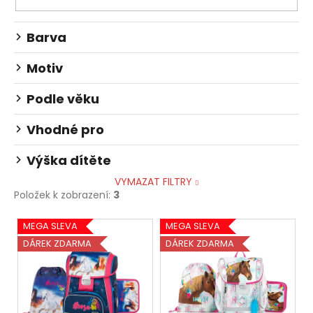
Barva
Motiv
Podle věku
Vhodné pro
Výška dítěte
VYMAZAT FILTRY
Položek k zobrazení:
3
V
MEGA SLEVA
MEGA SLEVA
ý
DÁREK ZDARMA
DÁREK ZDARMA
p
i
s