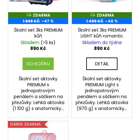
p
r
o
ZDARMA
ZDARMA
Z
Z
D
D
1 699 KČ
–47 %
1 499 KČ
–40 %
d
A
A
R
R
Školní set 3ks PREMIUM
Školní set 3ks PREMIUM
u
M
M
kůň
LIGHT kůň romantic
A
A
k
Skladem
(>5 ks)
Skladem do týdne
t
890 Kč
890 Kč
ů
DO KOŠÍKU
DETAIL
Školní set aktovky
Školní set aktovky
PREMIUM s
PREMIUM Light s
jednopatrovým
jednopatrovým
penálem a sáčkem na
penálem a sáčkem na
přezůvky. Lehká aktovka
přezůvky. Lehká aktovka
(1 100 g) s anatomicky...
(970 g) s anatomicky...
DÁREK ZDARMA