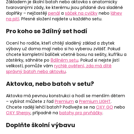
Základem je školní batoh nebo aktovka s anatomicky
tvarovanými zády, ke kterému jsou přidané dva sladěné
doplňky – nejčastěji
penál
a
sáček na cvičky
nebo
láhev
na pití
. Přesné složení najdete u každého setu.
Pro koho se 3dílný set hodí
Ocení ho rodiče, kteří chtějí sladěný základ a zbytek
výbavy už doma mají nebo si ho vyberou zvlášť. Pokud
chcete kompletní balíček včetně boxu na sešity, kufříku a
zástěrky, sáhněte po
8dílném setu
. Pokud si nejste jistí
velikostí, pomůže vám
rychlé ověření, zda má dítě
správný batoh nebo aktovku
.
Aktovka, nebo batoh v setu?
Aktovka má pevnou konstrukci a hodí se menším dětem
– vybírat můžete z řad
Premium
a
Premium LIGHT
.
Chcete raději lehčí batoh? Podívejte se na
OXY GO
nebo
OXY Sherpy
, případně na
batohy pro prvňáčky
.
Doplňte školní výbavu