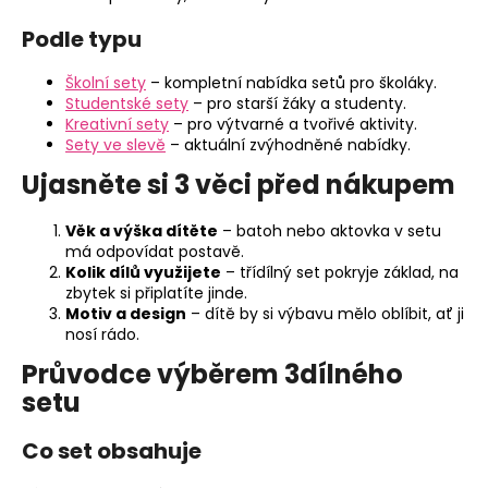
Podle typu
Školní sety
– kompletní nabídka setů pro školáky.
Studentské sety
– pro starší žáky a studenty.
Kreativní sety
– pro výtvarné a tvořivé aktivity.
Sety ve slevě
– aktuální zvýhodněné nabídky.
Ujasněte si 3 věci před nákupem
Věk a výška dítěte
– batoh nebo aktovka v setu
má odpovídat postavě.
Kolik dílů využijete
– třídílný set pokryje základ, na
zbytek si připlatíte jinde.
Motiv a design
– dítě by si výbavu mělo oblíbit, ať ji
nosí rádo.
Průvodce výběrem 3dílného
setu
Co set obsahuje