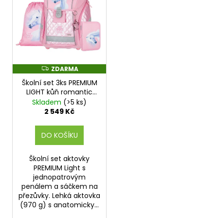
ZDARMA
Z
D
Školní set 3ks PREMIUM
A
R
LIGHT kůň romantic
M
Horse Girl
Skladem
(>5 ks)
A
2 549 Kč
DO KOŠÍKU
Školní set aktovky
PREMIUM Light s
jednopatrovým
penálem a sáčkem na
přezůvky. Lehká aktovka
(970 g) s anatomicky...