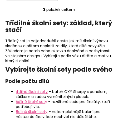
3
položek celkem
O
v
Třídílné školní sety: základ, který
l
stačí
á
d
a
Třídílný set je nejjednodušší cesta, jak mít školní výbavu
c
sladěnou a přitom neplatit za díly, které dítě nevyužije.
Základem je batoh nebo aktovka doplněná o nezbytnosti
í
ve stejném designu. Vybírejte podle věku dítěte a motivu,
p
který si oblíbí.
r
Vybírejte školní sety podle svého
v
k
Podle počtu dílů
y
v
4dílné školní sety
– batoh OXY Sherpy s penálem,
ý
sáčkem a sadou vyměnitelných placek.
p
5dílné školní sety
– rozšířená sada pro školáky, kteří
i
potřebují víc.
s
8dílné školní sety
– nejkompletnější balení pro
u
nástup do školy, kde nechybí nic důležitého.