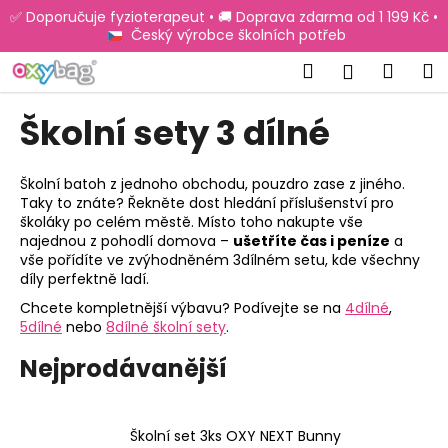
K
Přejít
✅ Doporučuje fyzioterapeut • 🚚 Doprava zdarma od 1 199 Kč •
na
o
Český výrobce školních potřeb
obsah
Zpět
Zpět
š
Hledat
Náku
M
Přihlášen
í
C
košík
k
Školní sety 3 dílné
o
p
o
Školní batoh z jednoho obchodu, pouzdro zase z jiného.
Taky to znáte? Řekněte dost hledání příslušenství pro
t
školáky po celém městě. Místo toho nakupte vše
ř
najednou z pohodlí domova –
ušetříte čas i peníze
a
e
vše pořídíte ve zvýhodněném 3dílném setu, kde všechny
díly perfektně ladí.
b
Chcete kompletnější výbavu? Podívejte se na
4dílné
,
u
5dílné
nebo
8dílné školní sety
.
j
Nejprodávanější
e
t
e
Školní set 3ks OXY NEXT Bunny
n