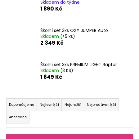
Skladem do týdne
a
1 890 Kč
j
í
t
Školní set 3ks OXY JUMPER Auto
Skladem
(>5 ks)
?
2 349 Kč
Školní set 3ks PREMIUM LIGHT Raptor
Skladem
(3 KS)
HLEDAT
1 649 Kč
Ř
D
a
o
Doporučujeme
Nejlevnější
Nejdražší
Nejprodávanější
p
z
Abecedně
o
e
r
n
u
í