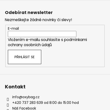
Z
á
Odebírat newsletter
p
Nezmeškejte žádné novinky či slevy!
a
t
E-mail
í
Vložením e-mailu souhlasíte s
podmínkami
ochrany osobních údajů
PŘIHLÁSIT SE
Kontakt
info
@
oxybag.cz
+420 737 283 639 od 8:00 do 15:00 hod
Náš Facebook