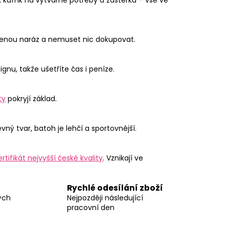
řešenou naráz a nemuset nic dokupovat.
gnu, takže ušetříte čas i peníze.
ty
pokryjí základ.
ý tvar, batoh je lehčí a sportovnější.
rtifikát nejvyšší české kvality
. Vznikají ve
Rychlé odesílání zboží
ých
Nejpozději následující
pracovní den