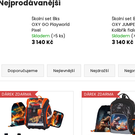
STUDENTSKÝ BATOH OXY SCOOLER
STUDENTSKÝ BA
Nejprodávanější
DOTS PINK
GRAFFITI PINK
1 449 Kč
1 449 Kč
Školní set 8ks
Školní set 
OXY GO Playworld
OXY JUMPE
Pixel
Kolibřík fia
Skladem
(>5 ks)
Skladem
(
3 140 Kč
3 140 Kč
Ř
a
Doporučujeme
Nejlevnější
Nejdražší
Nejp
z
e
V
n
DÁREK ZDARMA
DÁREK ZDARMA
ý
í
p
p
i
r
s
o
p
d