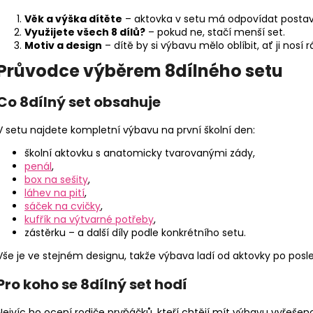
Věk a výška dítěte
– aktovka v setu má odpovídat postav
Využijete všech 8 dílů?
– pokud ne, stačí menší set.
Motiv a design
– dítě by si výbavu mělo oblíbit, ať ji nosí r
Průvodce výběrem 8dílného setu
Co 8dílný set obsahuje
V setu najdete kompletní výbavu na první školní den:
školní aktovku s anatomicky tvarovanými zády,
penál
,
box na sešity
,
láhev na pití
,
sáček na cvičky
,
kufřík na výtvarné potřeby
,
zástěrku – a další díly podle konkrétního setu.
Vše je ve stejném designu, takže výbava ladí od aktovky po posl
Pro koho se 8dílný set hodí
Nejvíc ho ocení rodiče prvňáčků, kteří chtějí mít výbavu vyřeš