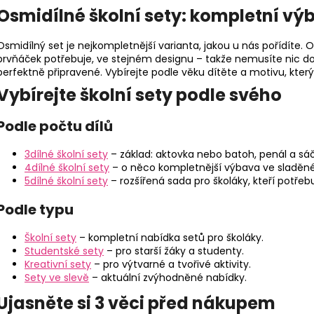
v
Osmidílné školní sety: kompletní vý
l
á
Osmidílný set je nejkompletnější varianta, jakou u nás pořídíte. 
d
prvňáček potřebuje, ve stejném designu – takže nemusíte nic doku
a
perfektně připravené. Vybírejte podle věku dítěte a motivu, který s
c
Vybírejte školní sety podle svého
í
p
r
Podle počtu dílů
v
k
3dílné školní sety
– základ: aktovka nebo batoh, penál a sáče
4dílné školní sety
– o něco kompletnější výbava ve sladěn
y
5dílné školní sety
– rozšířená sada pro školáky, kteří potřebuj
v
ý
Podle typu
p
i
Školní sety
– kompletní nabídka setů pro školáky.
s
Studentské sety
– pro starší žáky a studenty.
u
Kreativní sety
– pro výtvarné a tvořivé aktivity.
Sety ve slevě
– aktuální zvýhodněné nabídky.
Ujasněte si 3 věci před nákupem