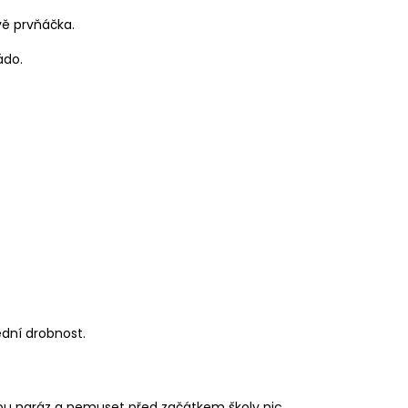
ě prvňáčka.
ádo.
ední drobnost.
enou naráz a nemuset před začátkem školy nic