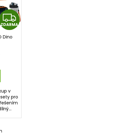
Z
ZDARMA
D
O Dino
A
R
)
M
A
kup v
 sety pro
 řešením
lný...
m