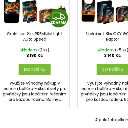
r
u
o
k
Z
d
t
u
ZDARMA
D
ů
k
Školní set 8ks PREMIUM Light
Školní set 8ks OXY G
A
t
Auto Speed
Raptor
ů
R
Skladem
(2 ks)
Skladem
(>5 ks
3 190 Kč
3 140 Kč
M
DO KOŠÍKU
DO KOŠÍKU
A
Využijte výhodný nákup v
Využijte výhodný ná
jednom balíčku – školní sety pro
jednom balíčku – školní
prvňáčky jsou ideálním řešením
prvňáčky jsou ideálním
pro každou rodinu. 8dílný...
pro každou rodinu. 8dí
2
položek celke
O