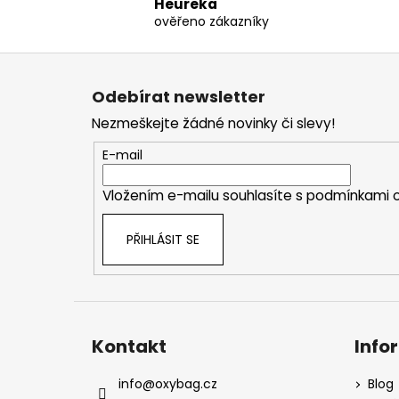
Heureka
ověřeno zákazníky
Z
á
Odebírat newsletter
p
Nezmeškejte žádné novinky či slevy!
a
t
E-mail
í
Vložením e-mailu souhlasíte s
podmínkami o
PŘIHLÁSIT SE
Kontakt
Info
info
@
oxybag.cz
Blog