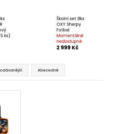
TOH OXY SCOOLER
8ks
Školní set 8ks
R
OXY Sherpy
lový
Fotbal
>5 ks)
Momentálně
nedostupné
2 999 Kč
rodávanější
Abecedně