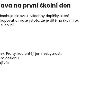
bava na první školní den
Obsahuje aktovku i všechny doplňky, které
povat a máte jistotu, že je dítě na školní rok
i oblíbí.
k. Pro ty, kdo chtějí jen nezbytnosti.
ém designu.
í víc.