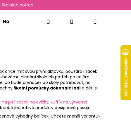
 školních potřeb
Hledat
Přihlášení
Nákupní
Novinky
Oxylady
košík
ak chce mít svou první aktovku, pouzdro i sáček
louhavému hledání školních potřeb po celém
še, co bude prvňáček do školy potřebovat, na
všechny
školní pomůcky dokonale ladí
a děti si
 na pití
,
sáček na cvičky
,
kufřík na výtvarné
i k sobě jednotlivé produkty designově pasují.
Následující
 cenově výhodný balíček. Chcete menší variantu?