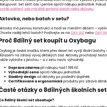
dokupovat. Set šetří čas i peníze oproti nákupu jednotlivě. Pokud 
rychlé ověření, zda má dítě správný batoh nebo aktovku
.
Aktovka, nebo batoh v setu?
Aktovka má pevnou konstrukci a hodí se menším dětem – vybír
Chcete raději lehčí batoh? Podívejte se na
OXY GO
nebo
OXY Sh
Proč 8dílný set koupit u Oxybagu
Oxybag je česká značka, která přes deset let vyvíjí školní batohy
důrazem na zdravý vývoj dětských zad. Aktovky procházejí tes
takže vybíráte s jistotou – a v setu navíc výhodněji.
Doprava zdarma
při nákupu nad 1 199 Kč.
Výhodnější cena
oproti nákupu jednotlivě.
Sladěný design
od aktovky po poslední doplněk.
Certifikované a ergonomické
produkty pro zdravá dětsk
Časté otázky o 8dílných školních se
Co 8dílný školní set obsahuje?
Školní aktovku, penál, box na sešity, láhev na pití, sáček na cvičk