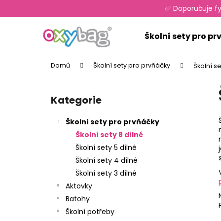
K
Přejít
✅ Doporučuje fy
na
o
obsah
Zpět
Zpět
š
Školní sety pro p
do
do
í
k
obchodu
obchodu
Domů
Školní sety pro prvňáčky
Školní se
P
o
Kategorie
Přeskočit
s
kategorie
t
Školní sety pro prvňáčky
r
Školní sety 8 dílné
a
Školní sety 5 dílné
n
Školní sety 4 dílné
n
Školní sety 3 dílné
í
Aktovky
p
Batohy
a
Školní potřeby