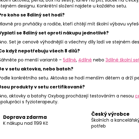
stejném designu. Konkrétní složení najdete u každého setu.
Pro koho se 8dílný set hodí?
Hlavně pro prvňáčky a rodiče, kteří chtějí mít školní výbavu vy
Vyplatí se 8dílný set oproti nákupu jednotlivě?
Ano. Set je cenově výhodnější a všechny díly ladí ve stejném desi
Co když nepotřebuju všech 8 dílů?
Sáhněte po menší variantě –
5dílné
,
4dílné
nebo
3dílné školní se
Je v setu aktovka, nebo batoh?
Podle konkrétního setu. Aktovka se hodí menším dětem a drží pevn
Jsou produkty v setu certifikované?
Ano, aktovky a batohy Oxybag procházejí testováním a nesou
ce
spolupráci s fyzioterapeuty.
Český výrobce
Doprava zdarma
Školních a kancelářsk
K nákupu nad 1199 Kč
potřeb