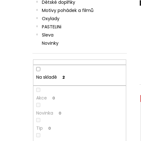
n
LÁHEV OXY CLICK 600 ML GALAXY
Dětské doplňky
e
299 Kč
Motivy pohádek a filmů
l
Oxylady
PASTELINi
Sleva
Novinky
Na skladě
2
Akce
0
Novinka
0
Tip
0