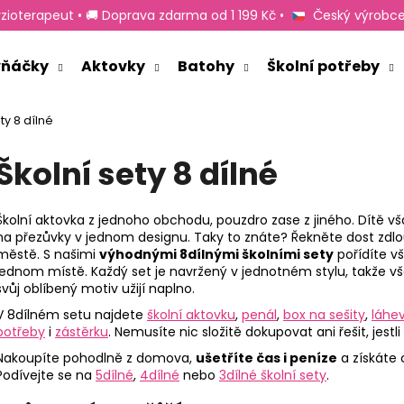
zioterapeut • 🚚 Doprava zdarma od 1 199 Kč •
Český výrobce
rvňáčky
Aktovky
Batohy
Školní potřeby
Co potřebujete najít?
ty 8 dílné
Školní sety 8 dílné
HLEDAT
Školní aktovka z jednoho obchodu, pouzdro zase z jiného. Dítě vš
na přezůvky v jednom designu. Taky to znáte? Řekněte dost zd
Doporučujeme
městě. S našimi
výhodnými 8dílnými školními sety
pořídíte v
jednom místě. Každý set je navržený v jednotném stylu, takže 
svůj oblíbený motiv užijí naplno.
V 8dílném setu najdete
školní aktovku
,
penál
,
box na sešity
,
láhev
potřeby
i
zástěrku
. Nemusíte nic složitě dokupovat ani řešit, jestl
Nakoupíte pohodlně z domova,
ušetříte čas i peníze
a získáte
Podívejte se na
5dílné
,
4dílné
nebo
3dílné školní sety
.