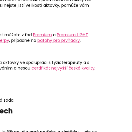
si nejste jistí velikostí aktovky, pomůže vám
at můžete z řad
Premium
a
Premium LIGHT
.
erpy
, případně na
batohy pro prvňáčky
.
 a aktovky ve spolupráci s fyzioterapeuty a s
továním a nesou
certifikát nejvyšší české kvality
,
á záda.
tech
y, kufřík na výtvarné potřeby a zástěrku – vše ve