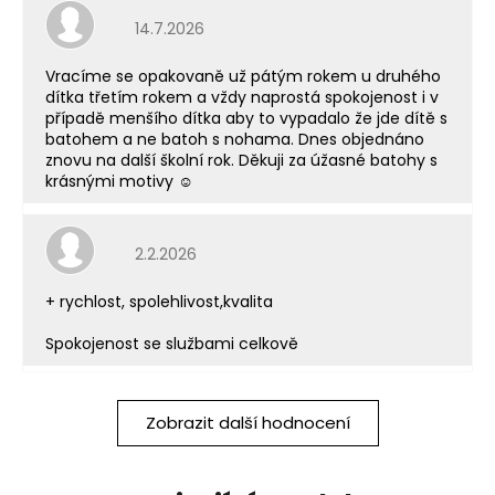
Hodnocení obchodu je 5 z 5 hvězdiček.
14.7.2026
Vracíme se opakovaně už pátým rokem u druhého
dítka třetím rokem a vždy naprostá spokojenost i v
případě menšího dítka aby to vypadalo že jde dítě s
batohem a ne batoh s nohama. Dnes objednáno
znovu na další školní rok. Děkuji za úžasné batohy s
krásnými motivy ☺️
Hodnocení obchodu je 5 z 5 hvězdiček.
2.2.2026
+ rychlost, spolehlivost,kvalita
Spokojenost se službami celkově
Zobrazit další hodnocení