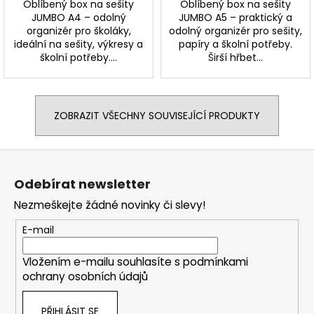
Oblíbený box na sešity
Oblíbený box na sešity
JUMBO A4 – odolný
JUMBO A5 – praktický a
organizér pro školáky,
odolný organizér pro sešity,
ideální na sešity, výkresy a
papíry a školní potřeby.
školní potřeby....
Širší hřbet...
ZOBRAZIT VŠECHNY SOUVISEJÍCÍ PRODUKTY
Z
á
Odebírat newsletter
p
Nezmeškejte žádné novinky či slevy!
a
t
E-mail
í
Vložením e-mailu souhlasíte s
podmínkami
ochrany osobních údajů
PŘIHLÁSIT SE