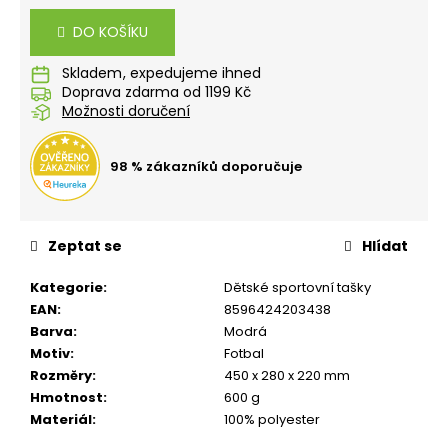
č
cena:
u
DO KOŠÍKU
j
e
Skladem
m
Doprava zdarma od 1199 Kč
e
Možnosti doručení
98 % zákazníků doporučuje
STUDENTSKÝ
BATOH
OXY
SCOOLER
DOTS
Zeptat se
Hlídat
PINK
1
Kategorie
:
Dětské sportovní tašky
449
EAN
:
8596424203438
Kč
Barva
:
Modrá
Motiv
:
Fotbal
Rozměry
:
450 x 280 x 220 mm
Hmotnost
:
600 g
Materiál
:
100% polyester