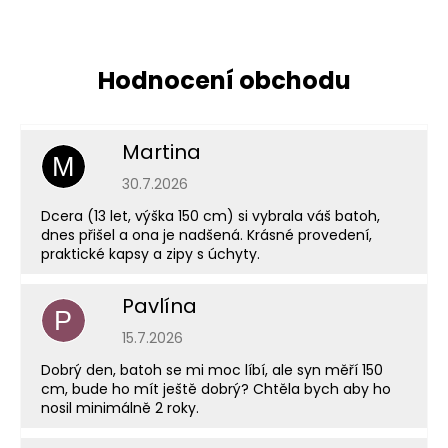
Martina
M
Hodnocení obchodu je 5 z 5 hvězdiček.
30.7.2026
Dcera (13 let, výška 150 cm) si vybrala váš batoh,
dnes přišel a ona je nadšená. Krásné provedení,
praktické kapsy a zipy s úchyty.
Pavlína
P
Hodnocení obchodu je 5 z 5 hvězdiček.
15.7.2026
Dobrý den, batoh se mi moc líbí, ale syn měří 150
cm, bude ho mít ještě dobrý? Chtěla bych aby ho
nosil minimálně 2 roky.