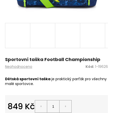
a
j
í
t
?
HLEDAT
Sportovní taška Football Championship
Průměrné
Neohodnoceno
Kód:
1-19626
hodnocení
produktu
Dětská sportovní taška
je praktický parťák pro všechny
D
je
malé sportovce.
o
0,0
z
p
5
o
hvězdiček.
r
849 Kč
u
Měrná