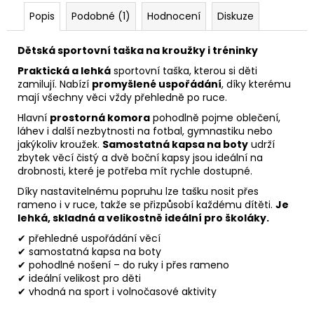
Popis
Podobné (1)
Hodnocení
Diskuze
Dětská sportovní taška na kroužky i tréninky
Praktická a lehká
sportovní taška, kterou si děti
zamilují. Nabízí
promyšlené uspořádání
, díky kterému
mají všechny věci vždy přehledně po ruce.
Hlavní
prostorná komora
pohodlně pojme oblečení,
láhev i další nezbytnosti na fotbal, gymnastiku nebo
jakýkoliv kroužek.
Samostatná kapsa na boty
udrží
zbytek věcí čistý a dvě boční kapsy jsou ideální na
drobnosti, které je potřeba mít rychle dostupné.
Díky nastavitelnému popruhu lze tašku nosit přes
rameno i v ruce, takže se přizpůsobí každému dítěti.
Je
lehká, skladná a velikostně ideální pro školáky.
✔ přehledné uspořádání věcí
✔ samostatná kapsa na boty
✔ pohodlné nošení – do ruky i přes rameno
✔ ideální velikost pro děti
✔ vhodná na sport i volnočasové aktivity