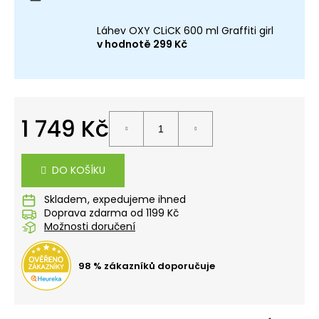
č
u
Láhev OXY CLiCK 600 ml Graffiti girl
j
v hodnotě 299 Kč
e
m
e
1 749 Kč
BOX
NA
SEŠITY
Měrná
A4
cena:
JUMBO
DO KOŠÍKU
AUTO
SPEED
Skladem
Doprava zdarma od 1199 Kč
149
Kč
Možnosti doručení
98 % zákazníků doporučuje