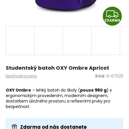
a
Z
j
í
ZDARMA
D
t
A
?
R
M
HLEDAT
Studentský batoh OXY Ombre Apricot
A
Průměrné
Neohodnoceno
Kód:
9-67525
hodnocení
produktu
OXY Ombre
– lehký batoh do školy (
pouze 960 g
) s
D
je
ergonomickým provedením, moderním designem,
o
0,0
dostatkem úložného prostoru a reflexními prvky pro
z
p
bezpečnost.
5
o
hvězdiček.
r
u
Zdarma od nás dostanete