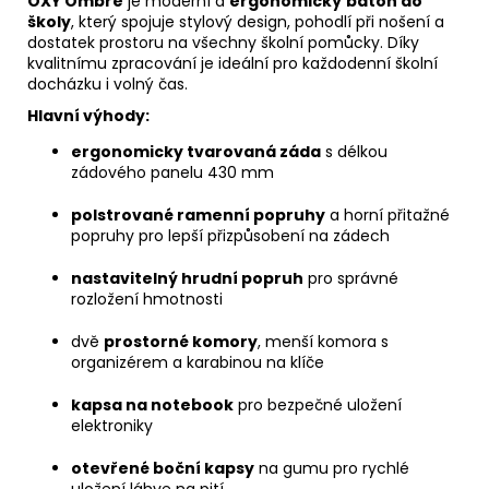
OXY Ombre
je moderní a
ergonomický
batoh do
školy
, který spojuje stylový design, pohodlí při nošení a
dostatek prostoru na všechny školní pomůcky. Díky
kvalitnímu zpracování je ideální pro každodenní školní
docházku i volný čas.
Hlavní výhody:
ergonomicky tvarovaná záda
s délkou
zádového panelu 430 mm
polstrované ramenní popruhy
a horní přitažné
popruhy pro lepší přizpůsobení na zádech
nastavitelný hrudní popruh
pro správné
rozložení hmotnosti
dvě
prostorné komory
, menší komora s
organizérem a karabinou na klíče
kapsa na notebook
pro bezpečné uložení
elektroniky
otevřené boční kapsy
na gumu pro rychlé