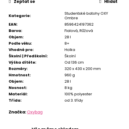
Zeptat se
Hlídat
Studentské batohy OXY
Kategorie
:
Ombre
EAN
:
8596424197362
Barva
:
Fialová
,
Růžová
Objem
:
28 l
Podle věku
:
8+
Vhodné pro
:
Holka
Školní | Předškolní
:
Školní
Výška dítěte
:
Od 136 cm
Rozměry
:
320 x 430 x 200 mm
Hmotnost
:
960 g
Objem
:
28 l
Nosnost
:
8 kg
Materiál
:
100% polyester
Třída
:
od 3. třídy
Značka:
Oxybag