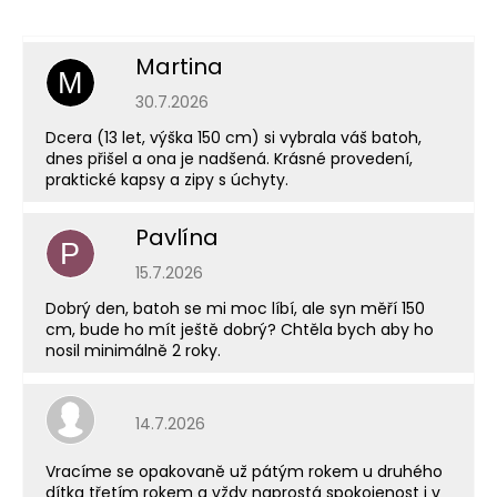
Martina
M
Hodnocení obchodu je 5 z 5 hvězdiček.
30.7.2026
Dcera (13 let, výška 150 cm) si vybrala váš batoh,
dnes přišel a ona je nadšená. Krásné provedení,
praktické kapsy a zipy s úchyty.
Pavlína
P
Hodnocení obchodu je 5 z 5 hvězdiček.
15.7.2026
Dobrý den, batoh se mi moc líbí, ale syn měří 150
cm, bude ho mít ještě dobrý? Chtěla bych aby ho
nosil minimálně 2 roky.
Hodnocení obchodu je 5 z 5 hvězdiček.
14.7.2026
Vracíme se opakovaně už pátým rokem u druhého
dítka třetím rokem a vždy naprostá spokojenost i v