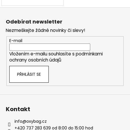
Z
á
Odebírat newsletter
p
Nezmeškejte žádné novinky či slevy!
a
t
E-mail
í
Vložením e-mailu souhlasíte s
podmínkami
ochrany osobních údajů
PŘIHLÁSIT SE
Kontakt
info
@
oxybag.cz
+420 737 283 639 od 8:00 do 15:00 hod