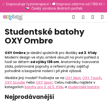
K
Přejít
✅ Doporučuje fyzioterapeut • 🚚 Doprava zdarma od 1 199 Kč •
na
o
Český výrobce školních potřeb
obsah
Zpět
Zpět
š
Hledat
Náku
M
Přihlášen
í
C
košík
k
Studentské batohy
o
p
OXY Ombre
o
t
OXY Ombre
je ideální společník pro školáky
od 3. třídy
.
ř
Moderní design ve stylu ombré okouzlí na první pohled a
hodí se dětem
od výšky 136 cm
. Anatomicky tvarovaná
e
záda, polstrované popruhy a reflexní prvky zajišťují
b
pohodlné a bezpečné nošení i při plné výbavě.
u
Hledáte jiný model? Podívejte se na
OXY Next
,
OXY Touch
,
j
OXY Scooler
nebo
OXY Sport
. Celou nabídku najdete v
e
kategoriích
batohy pro 3. až 5. třídu
a
studentské batohy
.
t
Nejprodávanější
e
n