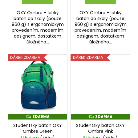
OXY Ombre – lehký
OXY Ombre – lehký
batoh do školy (pouze
batoh do školy (pouze
960 g) s ergonomickým
960 g) s ergonomickým
provedením, moderním
provedením, moderním
designem, dostatkem
designem, dostatkem
úložného...
úložného...
DÁREK ZDARMA
DÁREK ZDARMA
ZDARMA
ZDARMA
Z
Z
D
D
Studentský batoh OXY
Studentský batoh OXY
A
A
R
R
Ombre Green
Ombre Pink
M
M
Skladem
(>5 ks)
Skladem
(>5 ks)
A
A