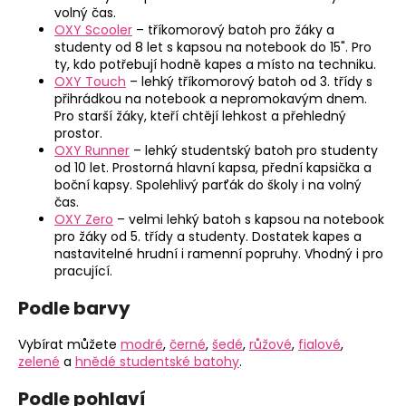
u
volný čas.
OXY Scooler
– tříkomorový batoh pro žáky a
studenty od 8 let s kapsou na notebook do 15". Pro
ty, kdo potřebují hodně kapes a místo na techniku.
OXY Touch
– lehký tříkomorový batoh od 3. třídy s
přihrádkou na notebook a nepromokavým dnem.
Pro starší žáky, kteří chtějí lehkost a přehledný
prostor.
OXY Runner
– lehký studentský batoh pro studenty
od 10 let. Prostorná hlavní kapsa, přední kapsička a
boční kapsy. Spolehlivý parťák do školy i na volný
čas.
OXY Zero
– velmi lehký batoh s kapsou na notebook
pro žáky od 5. třídy a studenty. Dostatek kapes a
nastavitelné hrudní i ramenní popruhy. Vhodný i pro
pracující.
Podle barvy
Vybírat můžete
modré
,
černé
,
šedé
,
růžové
,
fialové
,
zelené
a
hnědé studentské batohy
.
Podle pohlaví