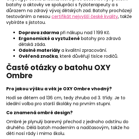
batohy a aktovky ve spolupráci s fyzioterapeuty a s
důrazem na zdravý vývoj dětských zad. Batohy procházejí
testováním a nesou
certifikát nejvyšší české kvality
, takže
vybíráte s jistotou.
Doprava zdarma
při nákupu nad 1 199 Kč.
Ergonomické a vyztužené
batohy pro zdravá
dětská záda.
Odolné materiály
a kvalitní zpracování.
Ověřená značka
, které důvěřují tisíce rodičů.
Časté otázky o batohu OXY
Ombre
Pro jakou výšku a věk je OXY Ombre vhodný?
Hodí se dětem od 136 cm, tedy zhruba od 3. třídy. Je to
ideální volba pro starší školáky na prvním stupni.
Co znamená ombré design?
Ombré je plynulý barevný přechod z jednoho odstínu do
druhého. Dělá batoh moderním a nadčasovým, takže ho
děti nosí rády i mimo školu.