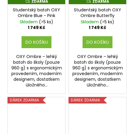
ZDARMA
ZDARMA
Z
Z
D
D
Studentský batoh OXY
Studentský batoh OXY
A
A
R
R
Ombre Blue - Pink
Ombre Butterfly
M
M
Skladem
(>5 ks)
Skladem
(>5 ks)
A
A
1 749 Kč
1 749 Kč
DO KOŠÍKU
DO KOŠÍKU
OXY Ombre – lehký
OXY Ombre – lehký
batoh do školy (pouze
batoh do školy (pouze
960 g) s ergonomickým
960 g) s ergonomickým
provedením, moderním
provedením, moderním
designem, dostatkem
designem, dostatkem
úložného...
úložného...
DÁREK ZDARMA
DÁREK ZDARMA