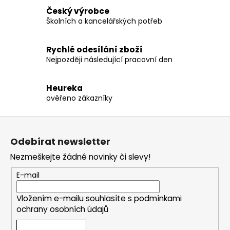
Český výrobce
Školních a kancelářských potřeb
Rychlé odesílání zboží
Nejpozději následující pracovní den
Heureka
ověřeno zákazníky
Z
á
Odebírat newsletter
p
Nezmeškejte žádné novinky či slevy!
a
t
E-mail
í
Vložením e-mailu souhlasíte s
podmínkami
ochrany osobních údajů