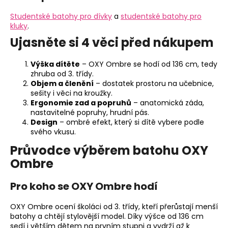
Studentské batohy pro dívky
a
studentské batohy pro
kluky
.
Ujasněte si 4 věci před nákupem
Výška dítěte
– OXY Ombre se hodí od 136 cm, tedy
zhruba od 3. třídy.
Objem a členění
– dostatek prostoru na učebnice,
sešity i věci na kroužky.
Ergonomie zad a popruhů
– anatomická záda,
nastavitelné popruhy, hrudní pás.
Design
– ombré efekt, který si dítě vybere podle
svého vkusu.
Průvodce výběrem batohu OXY
Ombre
Pro koho se OXY Ombre hodí
OXY Ombre ocení školáci od 3. třídy, kteří přerůstají menší
batohy a chtějí stylovější model. Díky výšce od 136 cm
sedí i větším dětem na prvním stupni a vydrží až k