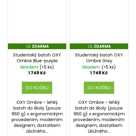
ZDARMA
ZDARMA
Z
Z
D
D
Studentský batoh OXY
Studentský batoh OXY
A
A
R
R
Ombre Blue-purple
Ombre Grey
M
M
Skladem
(>5 ks)
Skladem
(>5 ks)
A
A
1 749 Kč
1 749 Kč
DO KOŠÍKU
DO KOŠÍKU
OXY Ombre – lehký
OXY Ombre – lehký
batoh do školy (pouze
batoh do školy (pouze
960 g) s ergonomickým
960 g) s ergonomickým
provedením, moderním
provedením, moderním
designem, dostatkem
designem, dostatkem
úložného...
úložného...