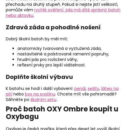
přechodu na druhý stupeň. Pokud si nejste jistí velikostí,
pomůže vám
rychlé ověření, zda má dítě správný batoh
nebo aktovku
.
Zdravá záda a pohodlné nošení
Dobrý školní batoh by měl mít:
anatomicky tvarovaná a vyztužená záda,
nastavitelné a polstrované ramenní popruhy,
hrudní pás pro rozložení váhy,
reflexní prvky pro lepší viditelnost.
Doplňte školní výbavu
K batohu se hodí i další vybavení:
penál
,
sešity
,
láhev na
pití
nebo
box na svačinu
. Chcete mít vše pohromadě?
Sáhněte po
školním setu
.
Proč batoh OXY Ombre koupit u
Oxybagu
Oxybag je česká značka, která přes deset let vyvíjí školní