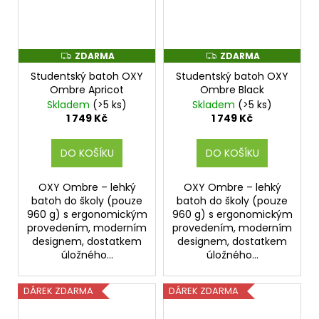
ZDARMA
ZDARMA
Z
Z
D
D
Studentský batoh OXY
Studentský batoh OXY
A
A
R
R
Ombre Apricot
Ombre Black
M
M
Skladem
(>5 ks)
Skladem
(>5 ks)
A
A
1 749 Kč
1 749 Kč
DO KOŠÍKU
DO KOŠÍKU
OXY Ombre – lehký
OXY Ombre – lehký
batoh do školy (pouze
batoh do školy (pouze
960 g) s ergonomickým
960 g) s ergonomickým
provedením, moderním
provedením, moderním
designem, dostatkem
designem, dostatkem
úložného...
úložného...
DÁREK ZDARMA
DÁREK ZDARMA