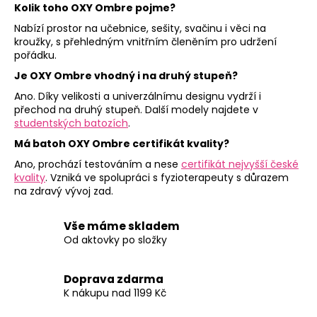
Kolik toho OXY Ombre pojme?
Nabízí prostor na učebnice, sešity, svačinu i věci na
kroužky, s přehledným vnitřním členěním pro udržení
pořádku.
Je OXY Ombre vhodný i na druhý stupeň?
Ano. Díky velikosti a univerzálnímu designu vydrží i
přechod na druhý stupeň. Další modely najdete v
studentských batozích
.
Má batoh OXY Ombre certifikát kvality?
Ano, prochází testováním a nese
certifikát nejvyšší české
kvality
. Vzniká ve spolupráci s fyzioterapeuty s důrazem
na zdravý vývoj zad.
Vše máme skladem
Od aktovky po složky
Doprava zdarma
K nákupu nad 1199 Kč