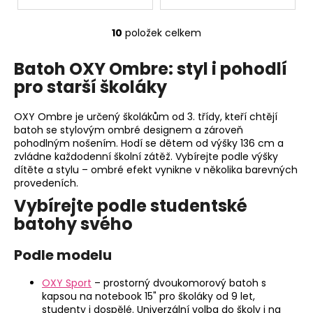
10
položek celkem
O
v
Batoh OXY Ombre: styl i pohodlí
l
pro starší školáky
á
d
a
OXY Ombre je určený školákům od 3. třídy, kteří chtějí
c
batoh se stylovým ombré designem a zároveň
pohodlným nošením. Hodí se dětem od výšky 136 cm a
í
zvládne každodenní školní zátěž. Vybírejte podle výšky
p
dítěte a stylu – ombré efekt vynikne v několika barevných
r
provedeních.
v
Vybírejte podle studentské
k
batohy svého
y
v
Podle modelu
ý
p
OXY Sport
– prostorný dvoukomorový batoh s
i
kapsou na notebook 15" pro školáky od 9 let,
s
studenty i dospělé. Univerzální volba do školy i na