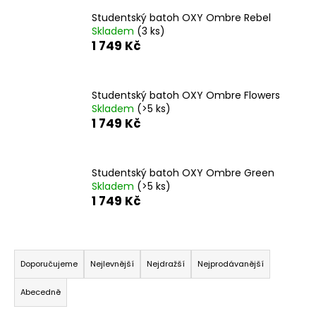
a
Studentský batoh OXY Ombre Rebel
Skladem
(3 ks)
j
1 749 Kč
í
t
?
Studentský batoh OXY Ombre Flowers
Skladem
(>5 ks)
1 749 Kč
HLEDAT
Studentský batoh OXY Ombre Green
Skladem
(>5 ks)
1 749 Kč
D
o
Ř
p
a
Doporučujeme
Nejlevnější
Nejdražší
Nejprodávanější
o
z
r
Abecedně
e
u