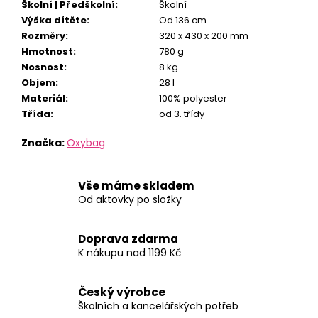
Školní | Předškolní
:
Školní
Výška dítěte
:
Od 136 cm
Rozměry
:
320 x 430 x 200 mm
Hmotnost
:
780 g
Nosnost
:
8 kg
Objem
:
28 l
Materiál
:
100% polyester
Třída
:
od 3. třídy
Značka:
Oxybag
Vše máme skladem
Od aktovky po složky
Doprava zdarma
K nákupu nad 1199 Kč
Český výrobce
Školních a kancelářských potřeb