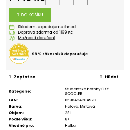
č
Měrná
u
cena:
j
DO KOŠÍKU
e
m
Skladem
e
Doprava zdarma od 1199 Kč
Možnosti doručení
SEŠIT
98 % zákazníků doporučuje
A5
544
KŘEČEK
24
Zeptat se
Hlídat
Kč
Studentské batohy OXY
Kategorie
:
SCOOLER
EAN
:
8596424204978
Barva
:
Fialová
,
Mintová
Objem
:
28 l
Podle věku
:
8+
Vhodné pro
:
Holka