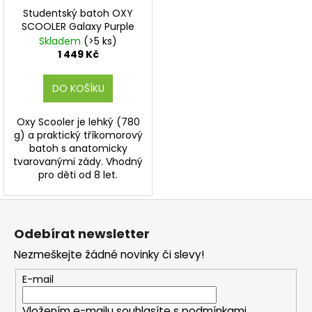
D
Studentský batoh OXY
A
R
SCOOLER Galaxy Purple
M
Skladem
(>5 ks)
A
1 449 Kč
DO KOŠÍKU
Oxy Scooler je lehký (780
g) a praktický tříkomorový
batoh s anatomicky
tvarovanými zády. Vhodný
pro děti od 8 let.
Z
á
Odebírat newsletter
p
Nezmeškejte žádné novinky či slevy!
a
t
E-mail
í
Vložením e-mailu souhlasíte s
podmínkami