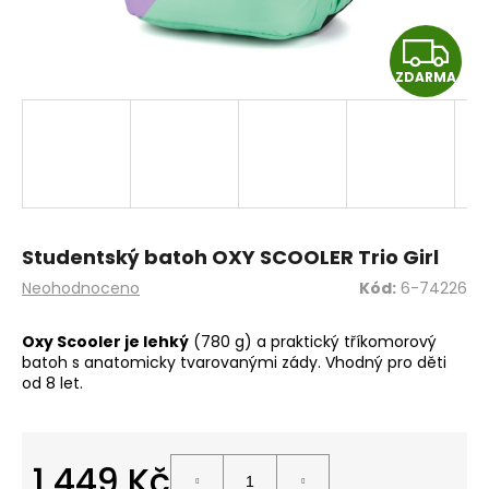
a
Z
j
í
ZDARMA
D
t
A
?
R
M
HLEDAT
Studentský batoh OXY SCOOLER Trio Girl
A
Průměrné
Neohodnoceno
Kód:
6-74226
hodnocení
produktu
Oxy Scooler je lehký
(780 g) a praktický tříkomorový
D
je
batoh s anatomicky tvarovanými zády. Vhodný pro děti
o
0,0
od 8 let.
z
p
5
o
hvězdiček.
r
u
1 449 Kč