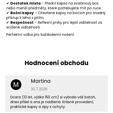
✔
Dostatek místa
– Přední kapsa na svačinový box
nebo menší předměty, které potřebujete mít po ruce.
✔
Boční kapsy
– Otevřené kapsy na bocích pro snadný
přístup k lahvi s pitím.
✔
Bezpečnost
– Reflexní prvky pro lepší viditelnost za
snížené viditelnosti.
Perfektní volba pro každodenní nošení.
Martina
M
Hodnocení obchodu je 5 z 5 hvězdiček.
30.7.2026
Dcera (13 let, výška 150 cm) si vybrala váš batoh,
dnes přišel a ona je nadšená. Krásné provedení,
praktické kapsy a zipy s úchyty.