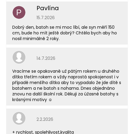
Pavlína
P
Hodnocení obchodu je 5 z 5 hvězdiček.
15.7.2026
Dobrý den, batoh se mi moc líbí, ale syn měří 150
cm, bude ho mít ještě dobrý? Chtěla bych aby ho
nosil minimálně 2 roky.
Hodnocení obchodu je 5 z 5 hvězdiček.
14.7.2026
Vracíme se opakovaně už pátým rokem u druhého
dítka třetím rokem a vždy naprostá spokojenost i v
případě menšího dítka aby to vypadalo že jde dítě s
batohem a ne batoh s nohama. Dnes objednáno
znovu na další školní rok. Děkuji za úžasné batohy s
krásnými motivy ☺️
Hodnocení obchodu je 5 z 5 hvězdiček.
2.2.2026
+ rychlost, spolehlivost,kvalita