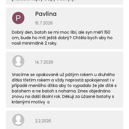
Pavlína
P
Hodnocení obchodu je 5 z 5 hvězdiček.
15.7.2026
Dobrý den, batoh se mi moc líbí, ale syn měří 150
cm, bude ho mít ještě dobrý? Chtěla bych aby ho
nosil minimálně 2 roky.
Hodnocení obchodu je 5 z 5 hvězdiček.
14.7.2026
Vracíme se opakovaně už pátým rokem u druhého
dítka třetím rokem a vždy naprostá spokojenost i v
případě menšího dítka aby to vypadalo že jde dítě s
batohem a ne batoh s nohama. Dnes objednáno
znovu na další školní rok. Děkuji za úžasné batohy s
krásnými motivy ☺️
Hodnocení obchodu je 5 z 5 hvězdiček.
2.2.2026