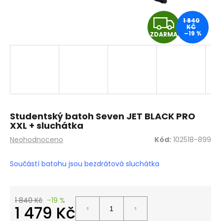
a
Z
1 840
j
KČ
–19 %
í
ZDARMA
D
t
A
?
R
M
HLEDAT
Studentský batoh Seven JET BLACK PRO
A
XXL + sluchátka
Průměrné
Neohodnoceno
Kód:
102518-899
hodnocení
D
produktu
Součástí batohu jsou bezdrátová sluchátka
o
je
0,0
p
z
o
5
r
1 840 Kč
–19 %
hvězdiček.
1 479 Kč
u