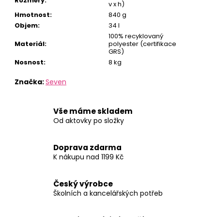
Rozměry
:
v x h)
Hmotnost
:
840 g
Objem
:
34 l
100% recyklovaný
Materiál
:
polyester (certifikace
GRS)
Nosnost
:
8 kg
Značka:
Seven
Vše máme skladem
Od aktovky po složky
Doprava zdarma
K nákupu nad 1199 Kč
Český výrobce
Školních a kancelářských potřeb