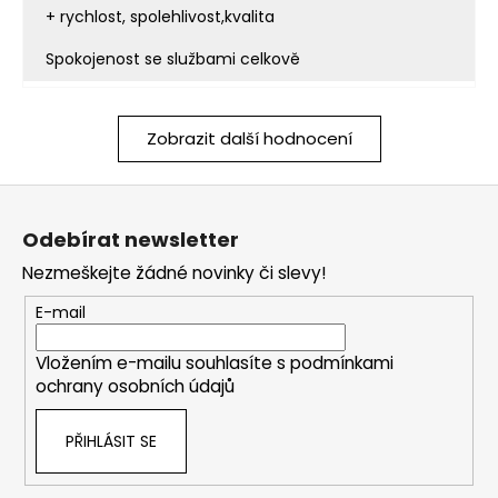
+ rychlost, spolehlivost,kvalita
Spokojenost se službami celkově
Zobrazit další hodnocení
Z
á
Odebírat newsletter
p
Nezmeškejte žádné novinky či slevy!
a
t
E-mail
í
Vložením e-mailu souhlasíte s
podmínkami
ochrany osobních údajů
PŘIHLÁSIT SE