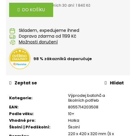
č
Měrná
Nejnižší cena za posledních 30 dní: 1 840 Kč
u
cena:
DO KOŠÍKU
j
e
m
Skladem
e
Doprava zdarma od 1199 Kč
Možnosti doručení
BOX
NA
98 % zákazníků doporučuje
SVAČINU
S
PŘIHRÁDKOU
PLAYWORLD
PIXEL
Zeptat se
Hlídat
139
Výprodej batohů a
Kč
Kategorie
:
školních potřeb
EAN
:
8055714203508
Podle věku
:
10+
Vhodné pro
:
Holka
Školní | Předškolní
:
Školní
220 x 420 x 320 mm (š x