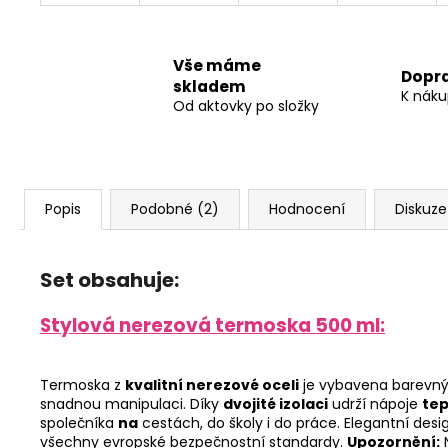
Vše máme
Dopr
skladem
K náku
Od aktovky po složky
Popis
Podobné (2)
Hodnocení
Diskuze
Set obsahuje:
Stylová nerezová termoska 500 ml:
Termoska z
kvalitní nerezové oceli
je vybavena barevn
snadnou manipulaci. Díky
dvojité izolaci
udrží nápoje
tep
společníka
na
cestách, do školy i do práce. Elegantní des
všechny evropské bezpečnostní standardy.
Upozornění:
N