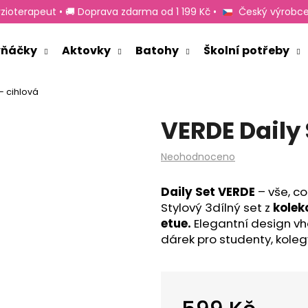
zioterapeut • 🚚 Doprava zdarma od 1 199 Kč •
Český výrobce
rvňáčky
Aktovky
Batohy
Školní potřeby
Co potřebujete najít?
- cihlová
VERDE Daily 
HLEDAT
Průměrné
Neohodnoceno
hodnocení
produktu
Doporučujeme
Daily Set VERDE
– vše, c
je
Stylový 3dílný set z
kolek
0,0
z
etue.
Elegantní design vho
5
dárek pro studenty, koleg
hvězdiček.