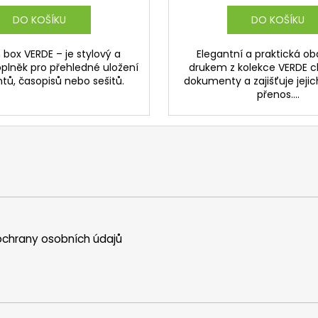
DO KOŠÍKU
DO KOŠÍKU
box VERDE – je stylový a
Elegantní a praktická ob
oplněk pro přehledné uložení
drukem z kolekce VERDE c
ů, časopisů nebo sešitů.
dokumenty a zajišťuje jeji
přenos....
chrany osobních údajů