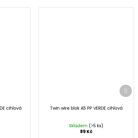
Další
prod
DE cihlová
Twin wire blok A5 PP VERDE cihlová
Skladem
(>5 ks)
89 Kč