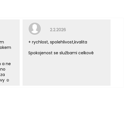
e 5 z 5 hvězdiček.
Hodnocení obchodu je 5 z 5 hvězdiček.
2.2.2026
ým
+ rychlost, spolehlivost,kvalita
 rokem
Spokojenost se službami celkově
m a ne
áno
 za
vy ☺️