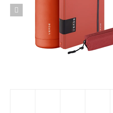
STUDENTSKÝ BATOH OXY SCOOLER
DOTS PINK
1 449 Kč