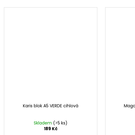
Karis blok A5 VERDE cihlová
Magaz
Skladem
(>5 ks)
189 Kč