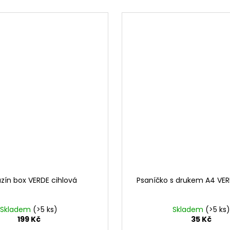
ín box VERDE cihlová
Psaníčko s drukem A4 VER
Skladem
(>5 ks)
Skladem
(>5 ks)
199 Kč
35 Kč