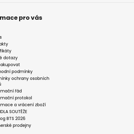
rmace pro vás
s
akty
fikáty
é dotazy
nakupovat
odní podmínky
ínky ochrany osobních
ů
amační řád
amační protokol
amace a vrácení zboží
IDLA SOUTĚŽE
log BTS 2026
nerské prodejny