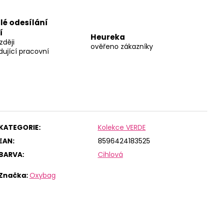
lé odesílání
í
Heureka
zději
ověřeno zákazníky
dující pracovní
KATEGORIE
:
Kolekce VERDE
EAN
:
8596424183525
BARVA
:
Cihlová
Značka:
Oxybag