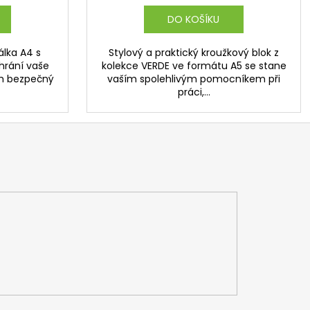
DO KOŠÍKU
álka A4 s
Stylový a praktický kroužkový blok z
hrání vaše
kolekce VERDE ve formátu A5 se stane
ch bezpečný
vaším spolehlivým pomocníkem při
práci,...