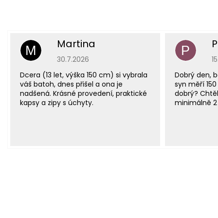
Martina
P
M
P
Hodnocení obchodu je 5 z 5 hvězdiček.
H
30.7.2026
1
Dcera (13 let, výška 150 cm) si vybrala
Dobrý den, b
váš batoh, dnes přišel a ona je
syn měří 150
nadšená. Krásné provedení, praktické
dobrý? Chtěl
kapsy a zipy s úchyty.
minimálně 2 