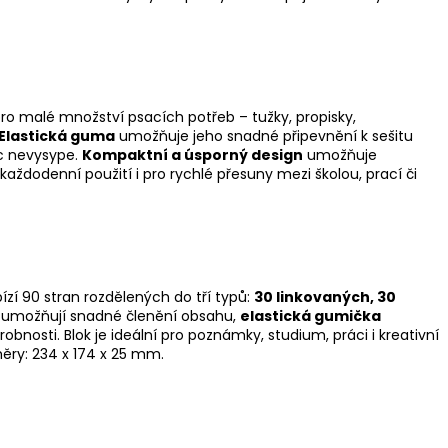
ro malé množství psacích potřeb – tužky, propisky,
Elastická guma
umožňuje jeho snadné připevnění k sešitu
ic nevysype.
Kompaktní a úsporný design
umožňuje
každodenní použití i pro rychlé přesuny mezi školou, prací či
ízí 90 stran rozdělených do tří typů:
30 linkovaných, 30
umožňují snadné členění obsahu,
elastická gumička
obnosti. Blok je ideální pro poznámky, studium, práci i kreativní
měry:
234 x 174 x 25 mm.