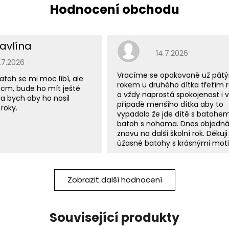
avlína
Hodnocení obchodu j
14.7.2026
odnocení obchodu je 5 z 5 hvězdiček.
5.7.2026
Vracíme se opakovaně už pát
atoh se mi moc líbí, ale
rokem u druhého dítka třetím
 cm, bude ho mít ještě
a vždy naprostá spokojenost i v
a bych aby ho nosil
případě menšího dítka aby to
roky.
vypadalo že jde dítě s batohe
batoh s nohama. Dnes objedn
znovu na další školní rok. Děkuji
úžasné batohy s krásnými moti
Zobrazit další hodnocení
Související produkty