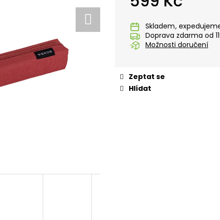
599 Kč
STUDENTSKÝ BATOH OXY SCOOLER
STUDENTSKÝ BA
GRAFFITI PINK
FLOWERS + ETU
Měrná
cena:
1 449 Kč
1 699 Kč
Skladem
Doprava zdarma od 11
Možnosti doručení
Zeptat se
Hlídat