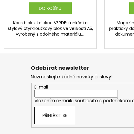
DO KOŠÍKU
Karis blok z kolekce VERDE: funkční a
Magazín 
stylový čtyřkroužkový blok ve velikosti A5,
praktický d
vyrobený z odolného materiálu....
dokument
Z
á
Odebírat newsletter
p
Nezmeškejte žádné novinky či slevy!
a
t
E-mail
í
Vložením e-mailu souhlasíte s
podmínkami o
PŘIHLÁSIT SE