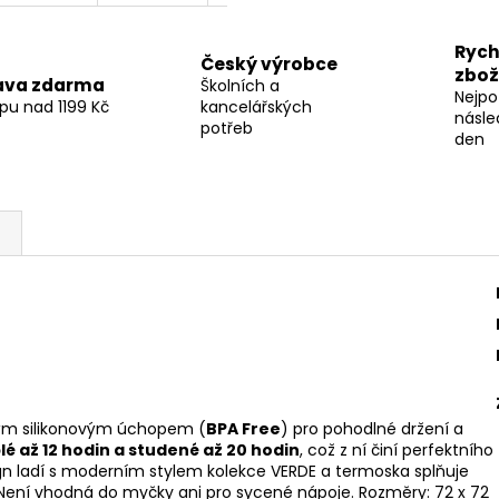
Rych
Český výrobce
zbož
ava zdarma
Školních a
Nejpo
pu nad 1199 Kč
kancelářských
násle
potřeb
den
ým silikonovým úchopem (
BPA Free
) pro pohodlné držení a
lé až 12 hodin a studené až 20 hodin
, což z ní činí perfektního
ign ladí s moderním stylem kolekce VERDE a termoska splňuje
ení vhodná do myčky ani pro sycené nápoje. Rozměry: 72 x 72