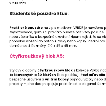
x 230 mm.
Studentské pouzdro Etue:
Praktické pouzdro
na zip s motivem VERDE je navrženo p
zvýrazňovače, gumu či pravítko budete mít vždy po ruce.
nebo zápisníku a bezpečné uzavření zipem zajistí, že se n
pohodlné vložení do batohu, tašky nebo kapsy. Ideální pro 
domácností. Rozměry: 210 x 45 x 45 mm.
Čtyřkroužkový blok A5:
Stylový a odolný
čtyřkroužkový blok
z kolekce VERDE nab
tečkovaných a 30 čistých
(bez potisku).
Rozřaďovače
bezpečné uzavření a
vnitřní kapsy
pojmou vizitky nebo dr
projekty – jeho design spojuje praktičnost a eleganci. Roz