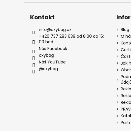
Kontakt
Info
info
@
oxybag.cz
Blog
+420 737 283 639 od 8:00 do 15:
O ná
00 hod
Kont
Náš Facebook
Certi
oxybag
Čast
Náš YouTube
Jak 
@oxybag
Obch
Podm
údaj
Rekl
Rekl
Rekl
PRAV
Kata
Part