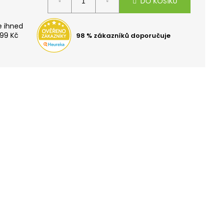
DO KOŠÍKU
TOH OXY SPORT
E ZDARMA
99 Kč
98 % zákazníků doporučuje