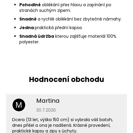
Pohodlné
oblékání přes hlavu a zapínání po
stranách suchým zipem.
Snadné
a rychlé oblékání bez zbytečné námahy.
Jedna
praktická přední kapsa.
Snadná údržba
kterou zajišťuje materiál 100%
polyester.
Martina
M
Hodnocení obchodu je 5 z 5 hvězdiček.
30.7.2026
Dcera (13 let, výška 150 cm) si vybrala váš batoh,
dnes přišel a ona je nadšená. Krásné provedení,
praktické kapsy a zipy s úchyty.