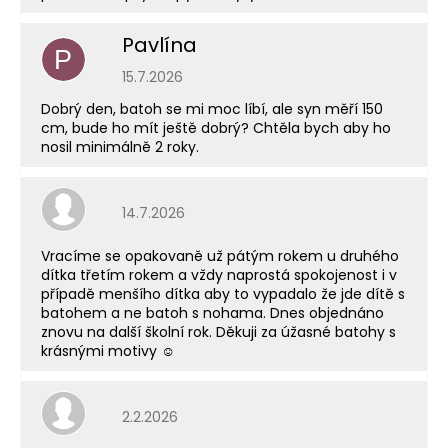
Pavlína
P
Hodnocení obchodu je 5 z 5 hvězdiček.
15.7.2026
Dobrý den, batoh se mi moc líbí, ale syn měří 150
cm, bude ho mít ještě dobrý? Chtěla bych aby ho
nosil minimálně 2 roky.
Hodnocení obchodu je 5 z 5 hvězdiček.
14.7.2026
Vracíme se opakovaně už pátým rokem u druhého
dítka třetím rokem a vždy naprostá spokojenost i v
případě menšího dítka aby to vypadalo že jde dítě s
batohem a ne batoh s nohama. Dnes objednáno
znovu na další školní rok. Děkuji za úžasné batohy s
krásnými motivy ☺️
Hodnocení obchodu je 5 z 5 hvězdiček.
2.2.2026