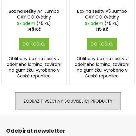
Box na sešity A4 Jumbo
Box na sešity A5 Jumbo
OXY GO Květiny
OXY GO Květiny
Skladem
(>5 ks)
Skladem
(>5 ks)
149 Kč
115 Kč
DO KOŠÍKU
DO KOŠÍKU
Oblíbený box na sešity z
Oblíbený box na sešity z
odolného lamina, zavírání
odolného lamina, zavírání
na gumičku, vyrobeno v
na gumičku, vyrobeno v
České republice.
České republice.
ZOBRAZIT VŠECHNY SOUVISEJÍCÍ PRODUKTY
Z
á
Odebírat newsletter
p