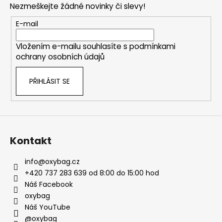
Nezmeškejte žádné novinky či slevy!
a
t
E-mail
í
Vložením e-mailu souhlasíte s
podmínkami
ochrany osobních údajů
PŘIHLÁSIT SE
Kontakt
info
@
oxybag.cz
+420 737 283 639 od 8:00 do 15:00 hod
Náš Facebook
oxybag
Náš YouTube
@oxybag