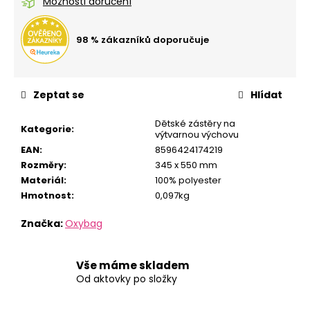
č
Možnosti doručení
u
j
98 % zákazníků doporučuje
e
m
e
Zeptat se
Hlídat
STUDENTSKÝ
Dětské zástěry na
Kategorie
:
BATOH
výtvarnou výchovu
OXY
EAN
:
8596424174219
SCOOLER
GRAFFITI
Rozměry
:
345 x 550 mm
PINK
Materiál
:
100% polyester
1
Hmotnost
:
0,097kg
449
Kč
Značka:
Oxybag
Vše máme skladem
Od aktovky po složky