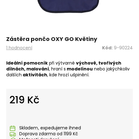
a
j
í
t
?
Zástěra pončo OXY GO Květiny
Průměrné
1 hodnocení
Kód:
9-90224
hodnocení
produktu
Ideální pomocník
při výtvarné
výchově, tvořivých
je
dílnách, malování
, hraní s
modelínou
nebo jakýchkoliv
5,0
HLEDAT
dalších
aktivitách
, kde hrozí ušpinění.
z
5
hvězdiček.
219 Kč
D
o
Měrná
p
cena:
o
r
Skladem
u
Doprava zdarma od 1199 Kč