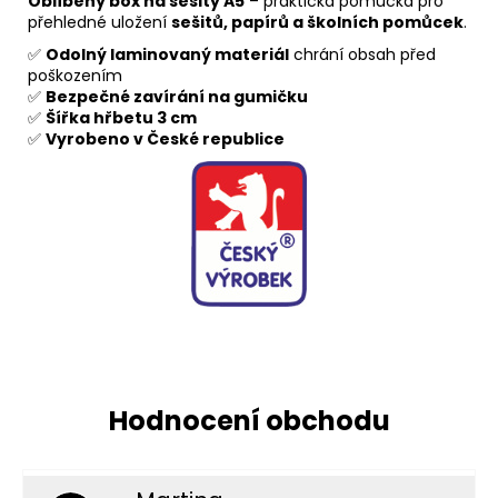
Oblíbený box na sešity A5
– praktická pomůcka pro
přehledné uložení
sešitů, papírů a školních pomůcek
.
✅
Odolný laminovaný materiál
chrání obsah před
poškozením
✅
Bezpečné zavírání na gumičku
✅
Šířka hřbetu 3 cm
✅
Vyrobeno v České republice