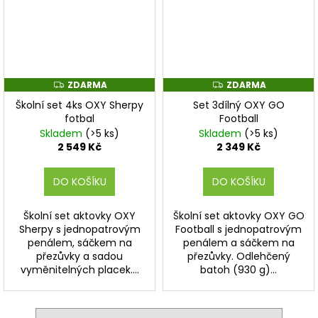
ZDARMA
ZDARMA
Z
Z
D
D
Školní set 4ks OXY Sherpy
Set 3dílný OXY GO
A
A
R
R
fotbal
Football
M
M
Skladem
(>5 ks)
Skladem
(>5 ks)
A
A
2 549 Kč
2 349 Kč
DO KOŠÍKU
DO KOŠÍKU
Školní set aktovky OXY
Školní set aktovky OXY GO
Sherpy s jednopatrovým
Football s jednopatrovým
penálem, sáčkem na
penálem a sáčkem na
přezůvky a sadou
přezůvky. Odlehčený
vyměnitelných placek....
batoh (930 g)...