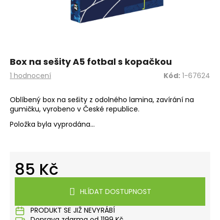
a
j
í
t
?
Box na sešity A5 fotbal s kopačkou
Průměrné
1 hodnocení
Kód:
1-67624
hodnocení
produktu
Oblíbený box na sešity z odolného lamina, zavírání na
je
gumičku, vyrobeno v České republice.
5,0
HLEDAT
z
Položka byla vyprodána…
5
hvězdiček.
D
85 Kč
o
p
Měrná
o
cena:
HLÍDAT DOSTUPNOST
r
u
PRODUKT SE JIŽ NEVYRÁBÍ
Doprava zdarma od 1199 Kč