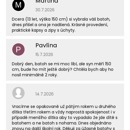
Martina
M
Hodnocení obchodu je 5 z 5 hvězdiček.
30.7.2026
Dcera (13 let, výška 150 cm) si vybrala váš batoh,
dnes přišel a ona je nadšená. Krásné provedení,
praktické kapsy a zipy s úchyty.
Pavlína
P
Hodnocení obchodu je 5 z 5 hvězdiček.
15.7.2026
Dobrý den, batoh se mi moc líbí, ale syn měří 150
cm, bude ho mít ještě dobrý? Chtěla bych aby ho
nosil minimálně 2 roky.
Hodnocení obchodu je 5 z 5 hvězdiček.
14.7.2026
Vracíme se opakovaně už pátým rokem u druhého
dítka třetím rokem a vždy naprostá spokojenost i v
případě menšího dítka aby to vypadalo že jde dítě s
batohem a ne batoh s nohama. Dnes objednáno
znovu na další školní rok. Děkuji za úžasné batohy s