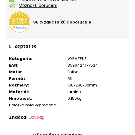
č
Možnosti doručení
u
j
e
98 % zákazníků doporučuje
m
e
Zeptat se
SEŠIT
A5
Kategorie
:
VYŘAZENÉ
544
EAN
:
8596424177524
KŘEČEK
Motiv
:
Fotbal
24
Formát
:
A5
Kč
Rozměry
:
168x230x30mm
Materiál
:
lamino
Hmotnost
:
0,150kg
Položka byla vyprodána…
Značka:
Oxybag