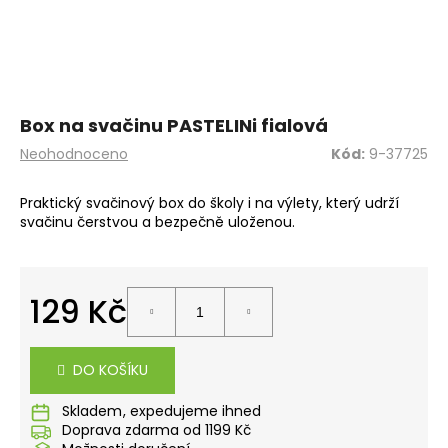
a
j
í
t
?
Box na svačinu PASTELINi fialová
Průměrné
Neohodnoceno
Kód:
9-37725
hodnocení
produktu
Praktický svačinový box do školy i na výlety, který udrží
je
svačinu čerstvou a bezpečně uloženou.
0,0
HLEDAT
z
5
hvězdiček.
129 Kč
D
Měrná
o
cena:
p
DO KOŠÍKU
o
r
Skladem
u
Doprava zdarma od 1199 Kč