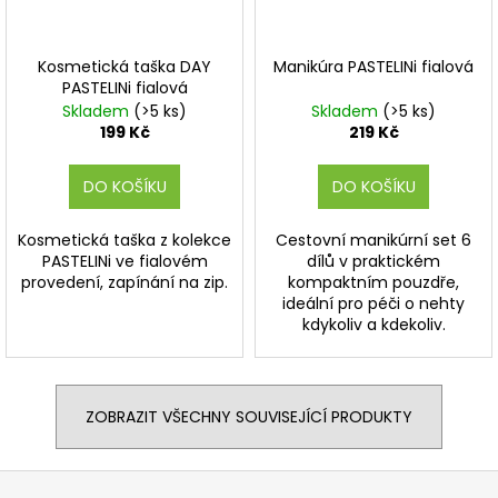
Kosmetická taška DAY
Manikúra PASTELINi fialová
PASTELINi fialová
Skladem
(>5 ks)
Skladem
(>5 ks)
199 Kč
219 Kč
DO KOŠÍKU
DO KOŠÍKU
Kosmetická taška z kolekce
Cestovní manikúrní set 6
PASTELINi ve fialovém
dílů v praktickém
provedení, zapínání na zip.
kompaktním pouzdře,
ideální pro péči o nehty
kdykoliv a kdekoliv.
ZOBRAZIT VŠECHNY SOUVISEJÍCÍ PRODUKTY
Z