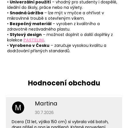
•
Univerzální použití
– vhodný pro studenty i dospělé,
ideální do školy, práce nebo na výlety.
•
Snadná údržba
– lze mýt v myčce a ohřívat v
mikrovlnné troubě s otevřeným víkem.
•
Bezpečný materiál
– vyroben z kvalitního a
zdravotně nezávadného plastu.
•
Stylový design
– možnost doplnit o další doplňky z
kolekce
PASTELINi
.
•
Vyrobeno v Česku
– zaručuje vysokou kvalitu a
dodržování přísných standardů.
Martina
M
Hodnocení obchodu je 5 z 5 hvězdiček.
30.7.2026
Dcera (13 let, výška 150 cm) si vybrala váš batoh,
dnes přišel a ona je nadšená. Krásné provedení,