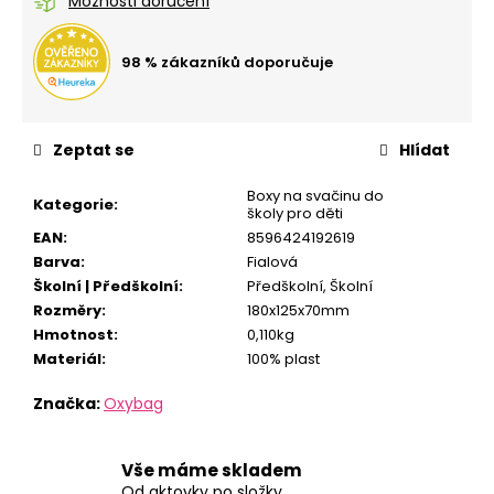
č
Možnosti doručení
u
j
98 % zákazníků doporučuje
e
m
e
Zeptat se
Hlídat
STUDENTSKÝ
Boxy na svačinu do
Kategorie
:
BATOH
školy pro děti
OXY
EAN
:
8596424192619
SCOOLER
Barva
:
Fialová
GRAFFITI
PINK
Školní | Předškolní
:
Předškolní, Školní
Rozměry
:
180x125x70mm
1
449
Hmotnost
:
0,110kg
Kč
Materiál
:
100% plast
Značka:
Oxybag
Vše máme skladem
Od aktovky po složky