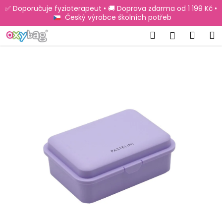
K
Přejít
✅ Doporučuje fyzioterapeut • 🚚 Doprava zdarma od 1 199 Kč •
na
o
Český výrobce školních potřeb
obsah
Zpět
Zpět
š
Hledat
Náku
M
Přihlášen
í
C
košík
k
o
p
o
t
ř
e
b
u
j
e
t
e
n