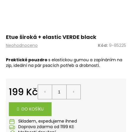
a
j
í
t
?
Etue široká + elastic VERDE black
Průměrné
Neohodnoceno
Kód:
9-85225
hodnocení
produktu
Praktické pouzdro
s elastickou gumou a zapínáním na
je
zip, ideální na pár psacích potřeb a drobností.
0,0
HLEDAT
z
5
hvězdiček.
199 Kč
D
Měrná
o
cena:
p
DO KOŠÍKU
o
r
Skladem
u
Doprava zdarma od 1199 Kč