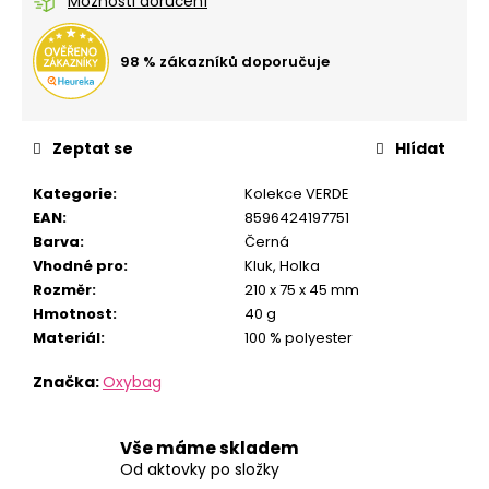
č
Možnosti doručení
u
j
98 % zákazníků doporučuje
e
m
e
Zeptat se
Hlídat
STUDENTSKÝ
Kategorie
:
Kolekce VERDE
BATOH
EAN
:
8596424197751
OXY
SCOOLER
Barva
:
Černá
DOTS
Vhodné pro
:
Kluk
,
Holka
PINK
Rozměr
:
210 x 75 x 45 mm
1
Hmotnost
:
40 g
449
Materiál
:
100 % polyester
Kč
Značka:
Oxybag
Vše máme skladem
Od aktovky po složky