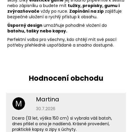
školy. Díky
elastické gumě
jej snadno připevníte k sešitu
nebo zápisníku a budete mít
tužky, propisky, gumu i
zvýrazňovače
vždy po ruce.
Zapínání na zip
zajišťuje
bezpečné uložení a rychlý přístup k obsahu.
Úsporný design
umožňuje pohodlné vložení do
batohu, tašky nebo kapsy.
Perfektní volba pro všechny, kdo chtějí mít své psací
potřeby přehledně uspořádané a snadno dostupné.
Martina
M
Hodnocení obchodu je 5 z 5 hvězdiček.
30.7.2026
Dcera (13 let, výška 150 cm) si vybrala váš batoh,
dnes přišel a ona je nadšená. Krásné provedení,
praktické kapsy a zipy s úchyty.