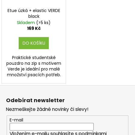
Etue úzká + elastic VERDE
black
Skladem
(>5 ks)
169 Kč
DO KOŠÍKU
Praktické studentské
pouzdro na zip s motivem
Verde je ideální pro malé
množství psacích potřeb.
Z
á
Odebírat newsletter
p
Nezmeškejte žádné novinky či slevy!
a
t
E-mail
í
Vložením e-mailu souhlasíte s
podmínkami