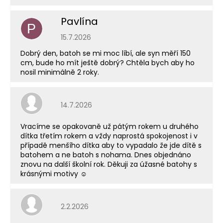
Pavlína
P
Hodnocení obchodu je 5 z 5 hvězdiček.
15.7.2026
Dobrý den, batoh se mi moc líbí, ale syn měří 150
cm, bude ho mít ještě dobrý? Chtěla bych aby ho
nosil minimálně 2 roky.
Hodnocení obchodu je 5 z 5 hvězdiček.
14.7.2026
Vracíme se opakovaně už pátým rokem u druhého
dítka třetím rokem a vždy naprostá spokojenost i v
případě menšího dítka aby to vypadalo že jde dítě s
batohem a ne batoh s nohama. Dnes objednáno
znovu na další školní rok. Děkuji za úžasné batohy s
krásnými motivy ☺️
Hodnocení obchodu je 5 z 5 hvězdiček.
2.2.2026