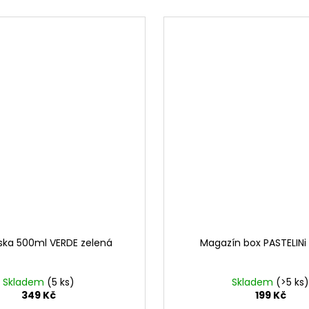
ka 500ml VERDE zelená
Magazín box PASTELINi
Skladem
(5 ks)
Skladem
(>5 ks)
349 Kč
199 Kč