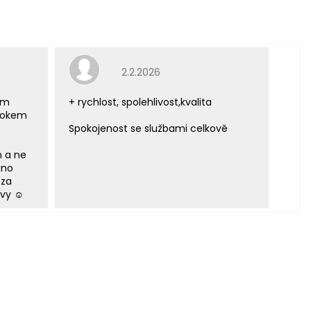
e 5 z 5 hvězdiček.
Hodnocení obchodu je 5 z 5 hvězdiček.
2.2.2026
ým
+ rychlost, spolehlivost,kvalita
 rokem
Spokojenost se službami celkově
m a ne
áno
 za
vy ☺️