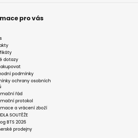
rmace pro vás
s
akty
fikáty
é dotazy
nakupovat
odní podmínky
ínky ochrany osobních
ů
amační řád
amační protokol
amace a vrácení zboží
IDLA SOUTĚŽE
log BTS 2026
nerské prodejny