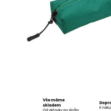
STUDENTSKÝ BATOH OXY SCOOLER
DOTS PINK
1 449 Kč
Vše máme
Dopr
skladem
K náku
Od aktovky po složky