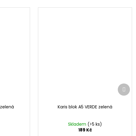
Další
prod
 zelená
Karis blok A5 VERDE zelená
Skladem
(>5 ks)
189 Kč