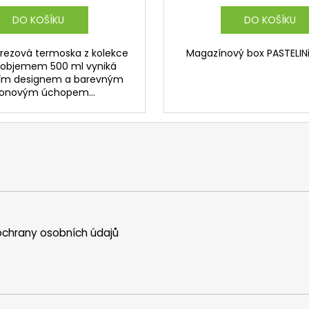
DO KOŠÍKU
DO KOŠÍKU
erezová termoska z kolekce
Magazínový box PASTELINi
 objemem 500 ml vyniká
ím designem a barevným
ikonovým úchopem...
chrany osobních údajů