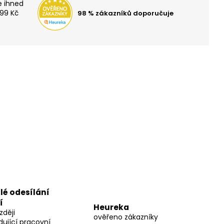
RABINKOU PLAYWORLD
99 Kč
98 % zákazníků doporučuje
lé odesílání
í
Heureka
zději
ověřeno zákazníky
dující pracovní