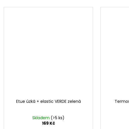
Etue úzká + elastic VERDE zelená
Termos
Skladem
(>5 ks)
169 Kč