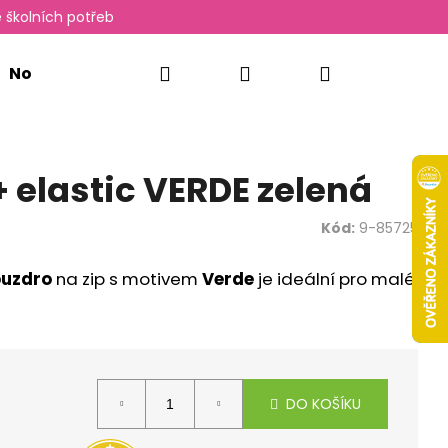
 školních potřeb
Hledat
Přihlášení
Nákupní
Novinky
Oxylady
košík
+ elastic VERDE zelená
Kód:
9-85725
ouzdro
na zip s motivem
Verde
je ideální pro malé
Následující
DO KOŠÍKU