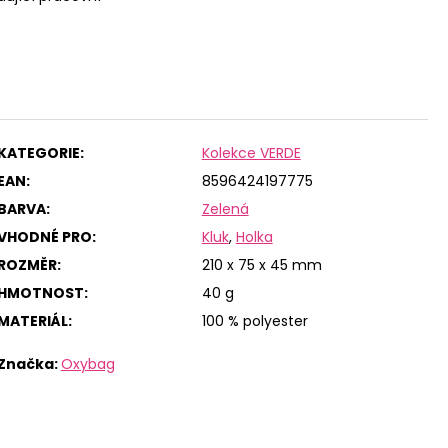
KATEGORIE
:
Kolekce VERDE
EAN
:
8596424197775
BARVA
:
Zelená
VHODNÉ PRO
:
Kluk
,
Holka
ROZMĚR
:
210 x 75 x 45 mm
HMOTNOST
:
40 g
MATERIÁL
:
100 % polyester
Značka:
Oxybag