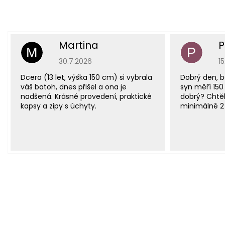
Martina
P
M
P
Hodnocení obchodu je 5 z 5 hvězdiček.
H
30.7.2026
1
Dcera (13 let, výška 150 cm) si vybrala
Dobrý den, b
váš batoh, dnes přišel a ona je
syn měří 150
nadšená. Krásné provedení, praktické
dobrý? Chtěl
kapsy a zipy s úchyty.
minimálně 2 