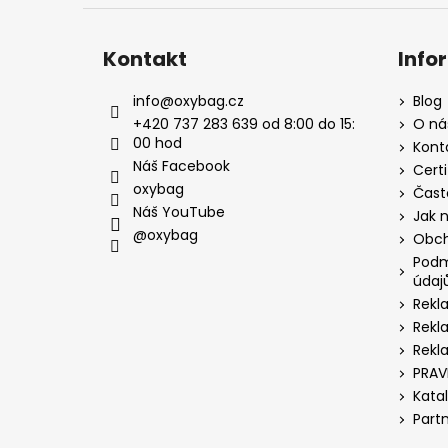
Kontakt
Info
info
@
oxybag.cz
Blog
+420 737 283 639 od 8:00 do 15:
O ná
00 hod
Kont
Náš Facebook
Certi
oxybag
Čast
Náš YouTube
Jak 
@oxybag
Obch
Podm
údaj
Rekl
Rekl
Rekl
PRAV
Kata
Part