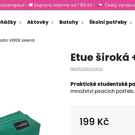
zioterapeut • 🚚 Doprava zdarma od 1 199 Kč •
Český výrobce
rvňáčky
Aktovky
Batohy
Školní potřeby
Co potřebujete najít?
lastic VERDE zelená
Etue široká 
HLEDAT
Průměrné
Neohodnoceno
hodnocení
produktu
Doporučujeme
Praktické studentské p
je
množství psacích potřeb.
0,0
z
5
hvězdiček.
199 Kč
Měrná
cena: