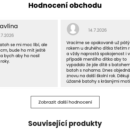
avlína
Hodnocení obchodu j
14.7.2026
odnocení obchodu je 5 z 5 hvězdiček.
5.7.2026
Vracíme se opakovaně už pát
atoh se mi moc líbí, ale
rokem u druhého dítka třetím
 cm, bude ho mít ještě
a vždy naprostá spokojenost i v
a bych aby ho nosil
případě menšího dítka aby to
roky.
vypadalo že jde dítě s batohe
batoh s nohama. Dnes objedn
znovu na další školní rok. Děkuji
úžasné batohy s krásnými moti
Zobrazit další hodnocení
Související produkty