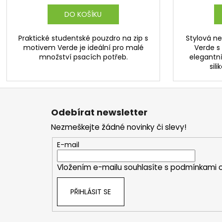
DO KOŠÍKU
Praktické studentské pouzdro na zip s
Stylová n
motivem Verde je ideální pro malé
Verde s
množství psacích potřeb.
elegantn
sil
Z
á
Odebírat newsletter
p
Nezmeškejte žádné novinky či slevy!
a
t
E-mail
í
Vložením e-mailu souhlasíte s
podmínkami o
PŘIHLÁSIT SE