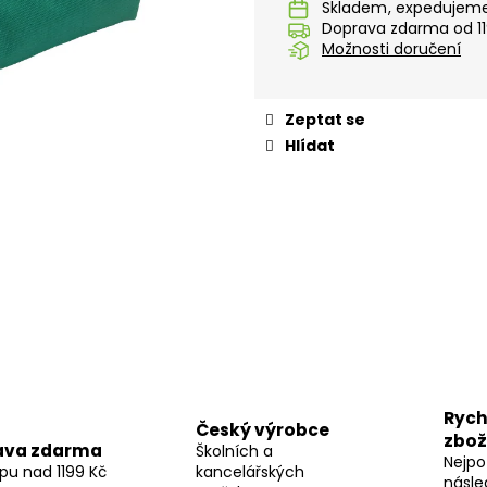
LÁHEV OXY CLICK 600 ML GALAXY
KLÍČENKA S KA
Skladem
PIXEL
Doprava zdarma od 11
299 Kč
Možnosti doručení
69 Kč
Zeptat se
Hlídat
Rych
Český výrobce
zbož
ava zdarma
Školních a
Nejpo
pu nad 1199 Kč
kancelářských
násle