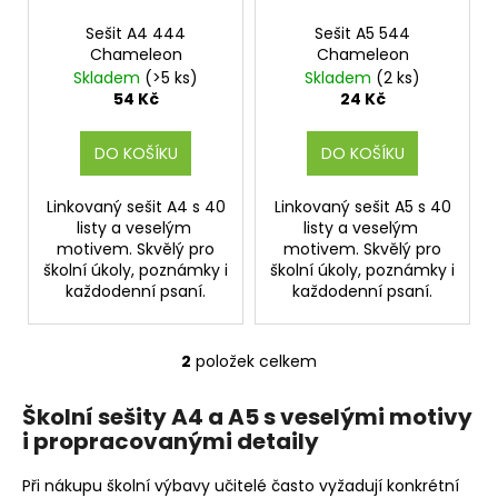
d
Sešit A4 444
Sešit A5 544
u
Chameleon
Chameleon
k
Skladem
(>5 ks)
Skladem
(2 ks)
t
54 Kč
24 Kč
ů
DO KOŠÍKU
DO KOŠÍKU
Linkovaný sešit A4 s 40
Linkovaný sešit A5 s 40
listy a veselým
listy a veselým
motivem. Skvělý pro
motivem. Skvělý pro
školní úkoly, poznámky i
školní úkoly, poznámky i
každodenní psaní.
každodenní psaní.
2
položek celkem
O
v
Školní sešity A4 a A5 s veselými motivy
l
i propracovanými detaily
á
d
Při nákupu školní výbavy učitelé často vyžadují konkrétní
a