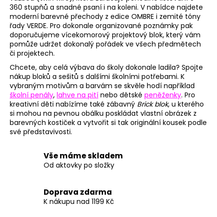
360 stupňů a snadné psaní i na koleni. V nabídce najdete
moderní barevné přechody z edice OMBRE i zemité tóny
řady VERDE. Pro dokonale organizované poznámky pak
doporučujeme vícekomorový projektový blok, který vám
pomůže udržet dokonalý pořádek ve všech předmětech
či projektech.
Chcete, aby celá výbava do školy dokonale ladila? Spojte
nákup bloků a sešitů s dalšími školními potřebami. K
vybraným motivům a barvám se skvěle hodí například
školní penály
,
lahve na pití
nebo dětské
peněženky
. Pro
kreativní děti nabízíme také zábavný
Brick blok
, u kterého
si mohou na pevnou obálku poskládat vlastní obrázek z
barevných kostiček a vytvořit si tak originální kousek podle
své představivosti.
Vše máme skladem
Od aktovky po složky
Doprava zdarma
K nákupu nad 1199 Kč