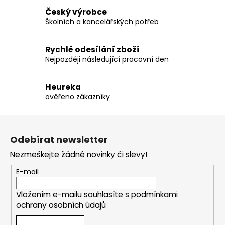
Český výrobce
Školních a kancelářských potřeb
Rychlé odesílání zboží
Nejpozději následující pracovní den
Heureka
ověřeno zákazníky
Z
á
Odebírat newsletter
p
Nezmeškejte žádné novinky či slevy!
a
t
E-mail
í
Vložením e-mailu souhlasíte s
podmínkami
ochrany osobních údajů