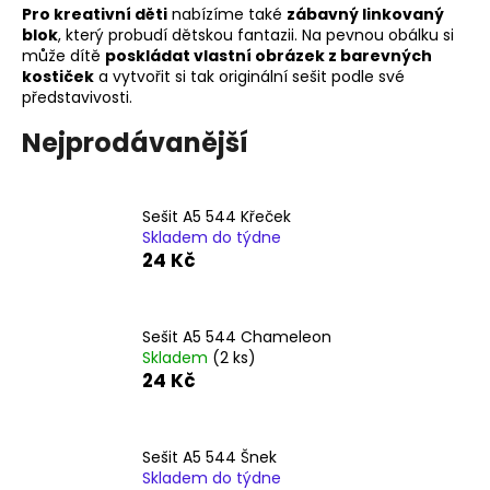
Pro kreativní děti
nabízíme také
zábavný linkovaný
a
blok
, který probudí dětskou fantazii. Na pevnou obálku si
j
může dítě
poskládat vlastní obrázek z barevných
kostiček
a vytvořit si tak originální sešit podle své
í
představivosti.
t
?
Nejprodávanější
Sešit A5 544 Křeček
Skladem do týdne
HLEDAT
24 Kč
Sešit A5 544 Chameleon
D
Skladem
(2 ks)
o
24 Kč
p
o
r
Sešit A5 544 Šnek
u
Skladem do týdne