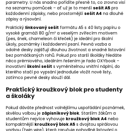
parametry. U nás snadno pořídíte přesně to, co zrovna visí
c
na seznamu pomůcek – ať už je to menší
sešit A5
pro
í
každodenní zápisky, nebo prostornější
sešit A4
na dlouhé
p
zápisy a rýsování.
r
Praktický
linkovaný sešit
formátu A5 s 40 listy papíru o
v
vysoké gramáži 80 g/m² a veselým zvířecím motivem
k
(pes, šnek, chameleon či křeček) je ideální pro školní
y
úkoly, poznámky i každodenní psaní. Pevná vazba a
v
odolné desky zajišťují dlouhou životnost a snadné listování
bez pomáčkaných rohů. Pokud pro starší školáky hledáte
ý
něco prémiového, ideálním řešením je řada OXYbook –
p
inovativní
školní sešit
s vyměnitelnou vnitřní náplní, do
i
kterého stačí po vypsání jednoduše vložit nové listy,
s
zatímco pevné desky slouží dál.
u
Praktický kroužkový blok pro studenty
a školáky
Pokud dáváte přednost volnějšímu uspořádání poznámek,
skvělou volbou je
zápisníkový blok
. Starším žákům a
studentům nejvíce vyhovuje
kroužkový blok A4
nebo
kompaktnější
kroužkový blok A5
s dvojitou spirálovou
vazbou (twin wire), která zaručuje pohodlné listování o