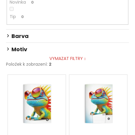
Novinka
0
Tip
0
Barva
Motiv
VYMAZAT FILTRY
Položek k zobrazení:
2
V
ý
p
i
s
p
r
o