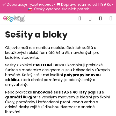
K
Přejít
✅ Doporučuje fyzioterapeut • 🚚 Doprava zdarma od 1 199 Kč •
na
o
Český výrobce školních potřeb
obsah
Zpět
Zpět
š
Hledat
Náku
M
Přihlášen
í
C
košík
k
Sešity a bloky
o
p
o
Objevte naši rozmanitou nabídku školních sešitů a
kroužkových bloků formátů A4 a A5, navržených pro
t
každého studenta.
ř
Sešity z kolekcí
PASTELINi
i
VERDE
kombinují praktické
e
funkce s moderním designem a jsou k dispozici v různých
b
barvách. Každý sešit má kvalitní
polypropylenovou
obálku
, která chrání poznámky, je odolný, lehký a
u
omyvatelný.
j
Nebo praktické
linkované
sešit A5 s 40 listy papíru s
e
gramáží 80 g/m²
s veselým motivem je ideální pro školní
t
úkoly, poznámky i každodenní psaní. Pevná vazba a
odolné desky zajišťují dlouhou životnost a snadné
e
listování.
n