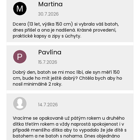
Martina
M
Hodnocení obchodu je 5 z 5 hvězdiček.
30.7.2026
Dcera (13 let, výška 150 cm) si vybrala váš batoh,
dnes přišel a ona je nadšená. Krásné provedení,
praktické kapsy a zipy s úchyty.
Pavlína
P
Hodnocení obchodu je 5 z 5 hvězdiček.
15.7.2026
Dobrý den, batoh se mi moc líbí, ale syn měří 150
cm, bude ho mít ještě dobrý? Chtěla bych aby ho
nosil minimálně 2 roky.
Hodnocení obchodu je 5 z 5 hvězdiček.
14.7.2026
Vracíme se opakovaně už pátým rokem u druhého
dítka třetím rokem a vždy naprostá spokojenost i v
případě menšího dítka aby to vypadalo že jde dítě s
batohem a ne batoh s nohama. Dnes objednáno