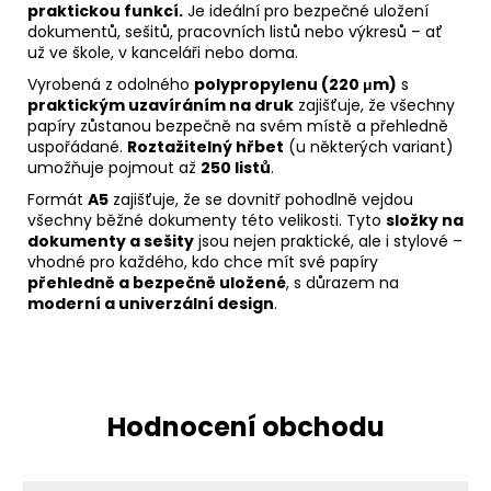
praktickou funkcí.
Je ideální pro bezpečné uložení
dokumentů, sešitů, pracovních listů nebo výkresů – ať
už ve škole, v kanceláři nebo doma.
Vyrobená z odolného
polypropylenu (220 μm)
s
praktickým uzavíráním na druk
zajišťuje, že všechny
papíry zůstanou bezpečně na svém místě a přehledně
uspořádané.
Roztažitelný hřbet
(u některých variant)
umožňuje pojmout až
250 listů
.
Formát
A5
zajišťuje, že se dovnitř pohodlně vejdou
všechny běžné dokumenty této velikosti. Tyto
složky na
dokumenty a sešity
jsou nejen praktické, ale i stylové –
vhodné pro každého, kdo chce mít své papíry
přehledně a bezpečně uložené
, s důrazem na
moderní a univerzální design
.