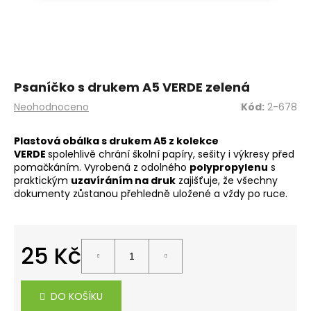
a
j
í
t
?
Psaníčko s drukem A5 VERDE zelená
Průměrné
Neohodnoceno
Kód:
2-678
hodnocení
produktu
Plastová obálka s drukem A5 z kolekce
je
VERDE
spolehlivě chrání školní papíry, sešity i výkresy před
0,0
HLEDAT
pomačkáním. Vyrobená z odolného
polypropylenu
s
z
praktickým
uzavíráním na druk
zajišťuje, že všechny
5
dokumenty zůstanou přehledně uložené a vždy po ruce.
hvězdiček.
D
o
25 Kč
p
o
Měrná
r
cena:
u
DO KOŠÍKU