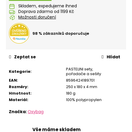
č
Skladem
u
Doprava zdarma od 1199 Kč
j
Možnosti doručení
e
m
e
98 % zákazníků doporučuje
LÁHEV
OXY
Zeptat se
Hlídat
CLICK
600
PASTELINI sety,
ML
Kategorie
:
pořadače a sešity
GALAXY
EAN
:
8596424189701
299
Rozměry
:
250 x 180 x 4 mm
Kč
Hmotnost
:
180 g
Materiál
:
100% polypropylen
Značka:
Oxybag
Vše máme skladem