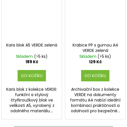
Karis blok A5 VERDE zelená
Krabice PP s gumou A4
VERDE zelená
Skladem
(>5 ks)
Skladem
(>5 ks)
189 Kč
129 Kč
DO KOŠÍKU
DO KOŠÍKU
Karis blok z kolekce VERDE:
Archivační box z kolekce
funkční a stylový
VERDE na dokumenty
čtyřkroužkový blok ve
formátu A4 nabízí ideální
velikosti A5, vyrobený z
kombinaci praktičnosti a
odolného materiálu....
odolnosti pro bezpečné...