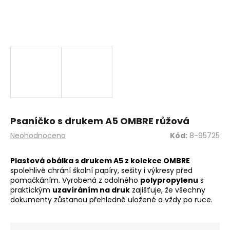
a
j
í
t
?
HLEDAT
Psaníčko s drukem A5 OMBRE růžová
Průměrné
Neohodnoceno
Kód:
8-95725
hodnocení
produktu
Plastová obálka s drukem A5 z kolekce OMBRE
D
je
spolehlivě chrání školní papíry, sešity i výkresy před
o
0,0
pomačkáním. Vyrobená z odolného
polypropylenu
s
z
p
praktickým
uzavíráním na druk
zajišťuje, že všechny
5
o
dokumenty zůstanou přehledně uložené a vždy po ruce.
hvězdiček.
r
u