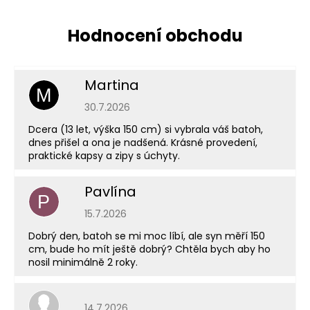
Martina
M
Hodnocení obchodu je 5 z 5 hvězdiček.
30.7.2026
Dcera (13 let, výška 150 cm) si vybrala váš batoh,
dnes přišel a ona je nadšená. Krásné provedení,
praktické kapsy a zipy s úchyty.
Pavlína
P
Hodnocení obchodu je 5 z 5 hvězdiček.
15.7.2026
Dobrý den, batoh se mi moc líbí, ale syn měří 150
cm, bude ho mít ještě dobrý? Chtěla bych aby ho
nosil minimálně 2 roky.
Hodnocení obchodu je 5 z 5 hvězdiček.
14.7.2026