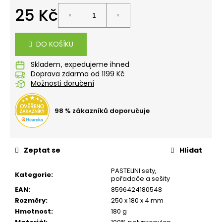
č
25 Kč
u
j
Měrná
e
cena:
m
DO KOŠÍKU
e
Skladem
Doprava zdarma od 1199 Kč
Možnosti doručení
STUDENTSKÝ
BATOH
OXY
SCOOLER
98 % zákazníků doporučuje
DOTS
PINK
1
449
Zeptat se
Hlídat
Kč
PASTELINI sety,
Kategorie
:
pořadače a sešity
EAN
:
8596424180548
Rozměry
:
250 x 180 x 4 mm
Hmotnost
:
180 g