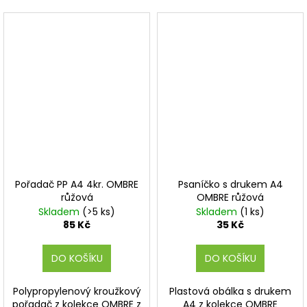
Pořadač PP A4 4kr. OMBRE
Psaníčko s drukem A4
růžová
OMBRE růžová
Skladem
(>5 ks)
Skladem
(1 ks)
85 Kč
35 Kč
DO KOŠÍKU
DO KOŠÍKU
Polypropylenový kroužkový
Plastová obálka s drukem
pořadač z kolekce OMBRE z
A4 z kolekce OMBRE