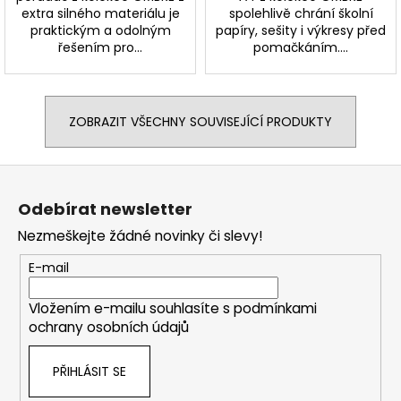
extra silného materiálu je
spolehlivě chrání školní
praktickým a odolným
papíry, sešity i výkresy před
řešením pro...
pomačkáním....
ZOBRAZIT VŠECHNY SOUVISEJÍCÍ PRODUKTY
Z
á
Odebírat newsletter
p
Nezmeškejte žádné novinky či slevy!
a
t
E-mail
í
Vložením e-mailu souhlasíte s
podmínkami
ochrany osobních údajů
PŘIHLÁSIT SE