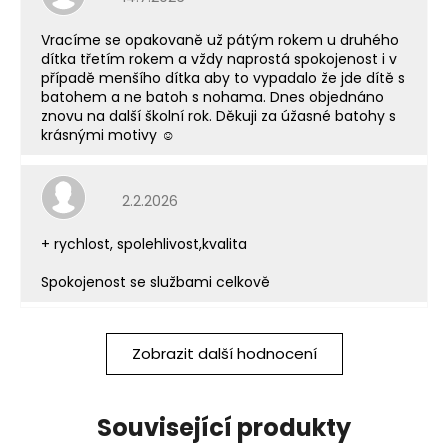
Vracíme se opakovaně už pátým rokem u druhého
dítka třetím rokem a vždy naprostá spokojenost i v
případě menšího dítka aby to vypadalo že jde dítě s
batohem a ne batoh s nohama. Dnes objednáno
znovu na další školní rok. Děkuji za úžasné batohy s
krásnými motivy ☺️
Hodnocení obchodu je 5 z 5 hvězdiček.
2.2.2026
+ rychlost, spolehlivost,kvalita
Spokojenost se službami celkově
Zobrazit další hodnocení
Související produkty