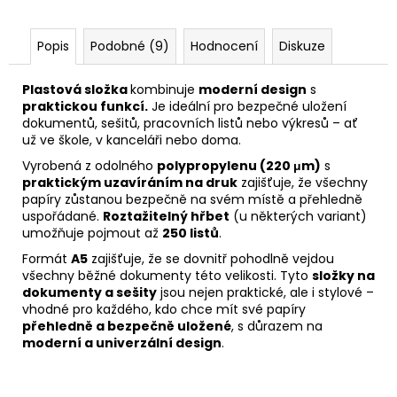
Popis
Podobné (9)
Hodnocení
Diskuze
Plastová složka
kombinuje
moderní design
s
praktickou funkcí.
Je ideální pro bezpečné uložení
dokumentů, sešitů, pracovních listů nebo výkresů – ať
už ve škole, v kanceláři nebo doma.
Vyrobená z odolného
polypropylenu (220 μm)
s
praktickým uzavíráním na druk
zajišťuje, že všechny
papíry zůstanou bezpečně na svém místě a přehledně
uspořádané.
Roztažitelný hřbet
(u některých variant)
umožňuje pojmout až
250 listů
.
Formát
A5
zajišťuje, že se dovnitř pohodlně vejdou
všechny běžné dokumenty této velikosti. Tyto
složky na
dokumenty a sešity
jsou nejen praktické, ale i stylové –
vhodné pro každého, kdo chce mít své papíry
přehledně a bezpečně uložené
, s důrazem na
moderní a univerzální design
.