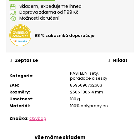
č
Skladem
u
Doprava zdarma od 1199 Kč
j
Možnosti doručení
e
m
e
98 % zákazníků doporučuje
LÁHEV
OXY
Zeptat se
Hlídat
CLICK
600
PASTELINI sety,
ML
Kategorie
:
pořadače a sešity
GALAXY
EAN
:
8595096762663
299
Rozměry
:
250 x 180 x 4 mm
Kč
Hmotnost
:
180 g
Materiál
:
100% polypropylen
Značka:
Oxybag
Vše máme skladem