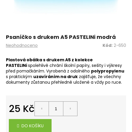
a
j
í
t
?
Psaníčko s drukem A5 PASTELINi modrá
Průměrné
Neohodnoceno
Kód:
2-650
hodnocení
produktu
Plastová obálka s drukem A5 z kolekce
je
PASTELINi
spolehlivě chrání školní papíry, sešity i výkresy
0,0
HLEDAT
před pomačkáním. Vyrobená z odolného
polypropylenu
z
s praktickým
uzavíráním na druk
zajišťuje, že všechny
5
dokumenty zůstanou přehledně uložené a vždy po ruce.
hvězdiček.
D
o
25 Kč
p
o
Měrná
r
cena:
u
DO KOŠÍKU