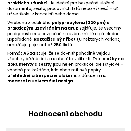
praktickou funkcí.
Je ideální pro bezpečné uložení
dokumentů, sešitů, pracovních listů nebo výkresů – ať
už ve škole, v kanceláři nebo doma.
Vyrobená z odolného
polypropylenu (220 μm)
s
praktickým uzavíráním na druk
zajišťuje, že všechny
papíry zůstanou bezpečně na svém místě a přehledně
uspořádané.
Roztažitelný hřbet
(u některých variant)
umožňuje pojmout až
250 listů
.
Formát
A5
zajišťuje, že se dovnitř pohodlně vejdou
všechny běžné dokumenty této velikosti. Tyto
složky na
dokumenty a sešity
jsou nejen praktické, ale i stylové –
vhodné pro každého, kdo chce mít své papíry
přehledně a bezpečně uložené
, s důrazem na
moderní a univerzální design
.