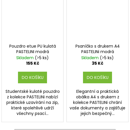
Pouzdro etue PU kulatá
Psaníčko s drukem A4
PASTELINI modrá
PASTELINi modrá
Skladem
(>5 ks)
Skladem
(>5 ks)
155 Kč
35 Kč
DO KOŠÍKU
DO KOŠÍKU
Studentské kulaté pouzdro
Elegantní a praktická
z kolekce PASTELINi nabízí
obálka A4 s drukem z
praktické uzavírání na zip,
kolekce PASTELINi chrání
které spolehlivě udrží
vaše dokumenty a zajišťuje
všechny psací...
jejich bezpečný...