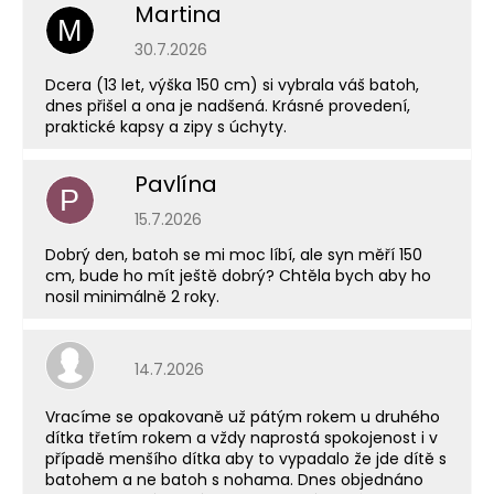
Martina
M
Hodnocení obchodu je 5 z 5 hvězdiček.
30.7.2026
Dcera (13 let, výška 150 cm) si vybrala váš batoh,
dnes přišel a ona je nadšená. Krásné provedení,
praktické kapsy a zipy s úchyty.
Pavlína
P
Hodnocení obchodu je 5 z 5 hvězdiček.
15.7.2026
Dobrý den, batoh se mi moc líbí, ale syn měří 150
cm, bude ho mít ještě dobrý? Chtěla bych aby ho
nosil minimálně 2 roky.
Hodnocení obchodu je 5 z 5 hvězdiček.
14.7.2026
Vracíme se opakovaně už pátým rokem u druhého
dítka třetím rokem a vždy naprostá spokojenost i v
případě menšího dítka aby to vypadalo že jde dítě s
batohem a ne batoh s nohama. Dnes objednáno