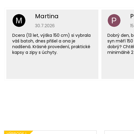
Martina
P
M
P
Hodnocení obchodu je 5 z 5 hvězdiček.
H
30.7.2026
1
Dcera (13 let, výška 150 cm) si vybrala
Dobrý den, b
váš batoh, dnes přišel a ona je
syn měří 150
nadšená. Krásné provedení, praktické
dobrý? Chtěl
kapsy a zipy s úchyty.
minimálně 2 
VÝPRODEJ