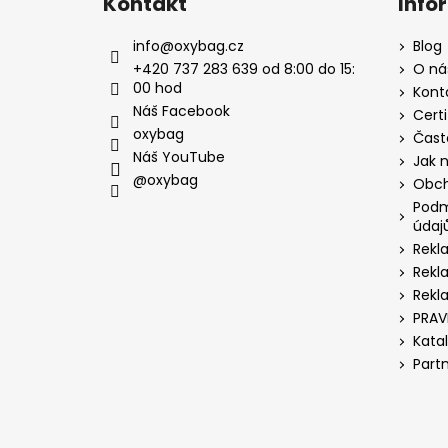
Kontakt
Info
info
@
oxybag.cz
Blog
+420 737 283 639 od 8:00 do 15:
O ná
00 hod
Kont
Náš Facebook
Certi
oxybag
Čast
Náš YouTube
Jak 
@oxybag
Obch
Podm
údaj
Rekl
Rekl
Rekl
PRAV
Kata
Part