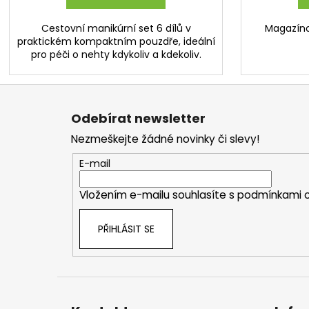
Cestovní manikúrní set 6 dílů v
Magazínov
praktickém kompaktním pouzdře, ideální
pro péči o nehty kdykoliv a kdekoliv.
Z
á
Odebírat newsletter
p
Nezmeškejte žádné novinky či slevy!
a
t
E-mail
í
Vložením e-mailu souhlasíte s
podmínkami o
PŘIHLÁSIT SE