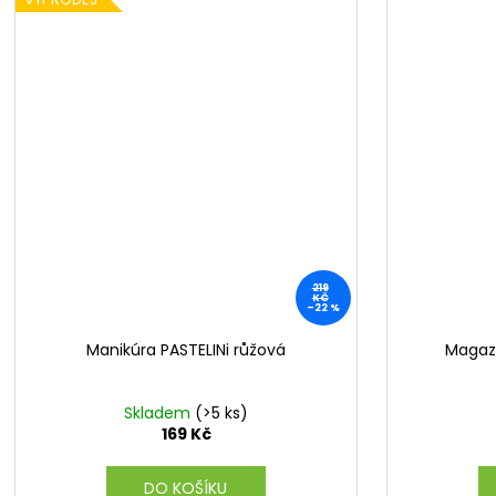
219
KČ
–22 %
Manikúra PASTELINi růžová
Magazí
Skladem
(>5 ks)
169 Kč
DO KOŠÍKU