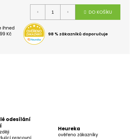
TOH OXY SCOOLER
DO KOŠÍKU
99 Kč
98 % zákazníků doporučuje
lé odesílání
í
Heureka
zději
ověřeno zákazníky
dující pracovní