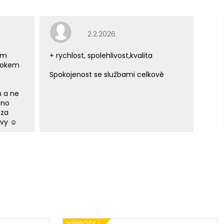
e 5 z 5 hvězdiček.
Hodnocení obchodu je 5 z 5 hvězdiček.
2.2.2026
ým
+ rychlost, spolehlivost,kvalita
 rokem
Spokojenost se službami celkově
m a ne
áno
 za
vy ☺️
VÝPRODEJ