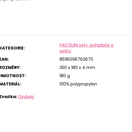
PASTELINI sety, pořadače a
KATEGORIE
:
sešity
EAN
:
8595096762670
ROZMĚRY
:
250 x 180 x 4 mm
HMOTNOST
:
180 g
MATERIÁL
:
100% polypropylen
Značka:
Oxybag