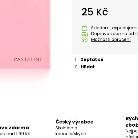
STUDENTSKÝ BATOH OXY SCOOLER
STUDENTSKÝ BA
DOTS PINK
GRAFFITI PINK
25 Kč
1 449 Kč
1 449 Kč
Měrná
cena:
Skladem
Doprava zdarma od 11
Možnosti doručení
Zeptat se
Hlídat
Rych
Český výrobce
zbož
ava zdarma
Školních a
Nejpo
pu nad 1199 Kč
kancelářských
násle