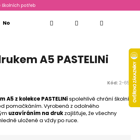
 školních potřeb
Hledat
Přihlášení
Nákupní
Novinky
Oxylady
košík
drukem A5 PASTELINi
Kód:
2-651
m A5 z kolekce PASTELINi
spolehlivě chrání školní
 před pomačkáním. Vyrobená z odolného
kým
uzavíráním na druk
zajišťuje, že všechny
ledně uložené a vždy po ruce.
Následující