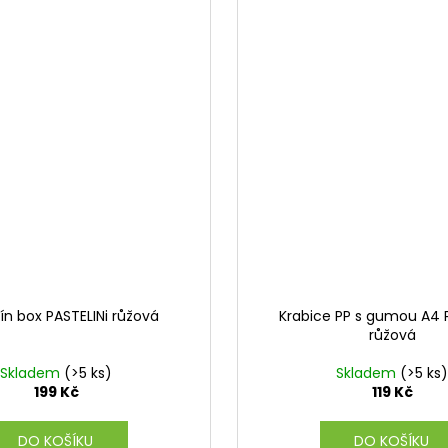
n box PASTELINi růžová
Krabice PP s gumou A4 P
růžová
Skladem
(>5 ks)
Skladem
(>5 ks)
199 Kč
119 Kč
DO KOŠÍKU
DO KOŠÍKU