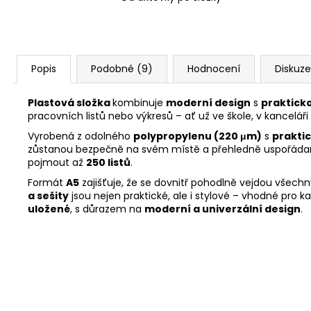
Popis
Podobné (9)
Hodnocení
Diskuze
Plastová složka
kombinuje
moderní design
s
prakticko
pracovních listů nebo výkresů – ať už ve škole, v kancelá
Vyrobená z odolného
polypropylenu (220 μm)
s
prakti
zůstanou bezpečně na svém místě a přehledně uspořáda
pojmout až
250 listů
.
Formát
A5
zajišťuje, že se dovnitř pohodlně vejdou všech
a sešity
jsou nejen praktické, ale i stylové – vhodné pro 
uložené
, s důrazem na
moderní a univerzální design
.