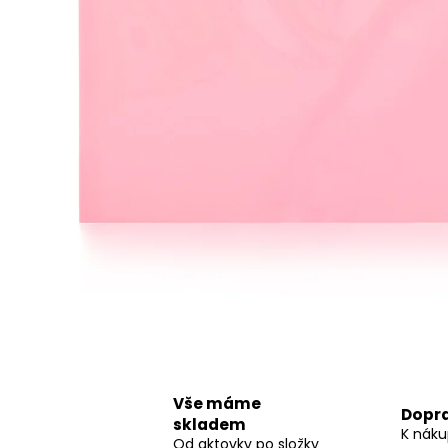
LÁHEV OXY CLICK 600 ML GALAXY
299 Kč
Vše máme
Dopr
skladem
K náku
Od aktovky po složky