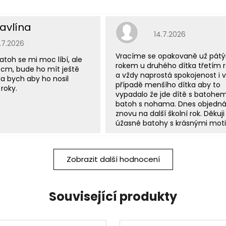
avlína
Hodnocení obchodu j
14.7.2026
odnocení obchodu je 5 z 5 hvězdiček.
5.7.2026
Vracíme se opakovaně už pát
atoh se mi moc líbí, ale
rokem u druhého dítka třetím
 cm, bude ho mít ještě
a vždy naprostá spokojenost i v
a bych aby ho nosil
případě menšího dítka aby to
roky.
vypadalo že jde dítě s batohe
batoh s nohama. Dnes objedn
znovu na další školní rok. Děkuji
úžasné batohy s krásnými moti
Zobrazit další hodnocení
Související produkty