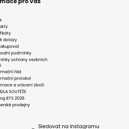
rmace pro vás
s
akty
fikáty
é dotazy
nakupovat
odní podmínky
ínky ochrany osobních
ů
amační řád
amační protokol
amace a vrácení zboží
IDLA SOUTĚŽE
log BTS 2026
nerské prodejny
Sledovat na Instagramu