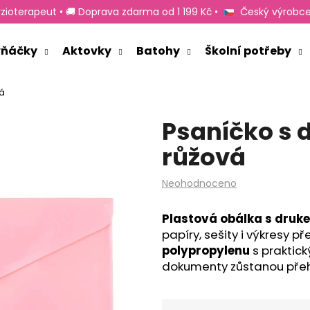
zioterapeut • 🚚 Doprava zdarma od 1 199 Kč •
Český výrobce
rvňáčky
Aktovky
Batohy
Školní potřeby
Co potřebujete najít?
vá
Psaníčko s 
HLEDAT
růžová
Průměrné
Neohodnoceno
Doporučujeme
hodnocení
produktu
Plastová obálka s druke
je
papíry, sešity i výkresy
0,0
z
polypropylenu
s praktic
5
dokumenty zůstanou přeh
hvězdiček.