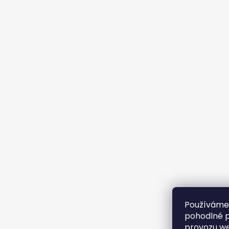
Používáme
pohodlné p
provozu we