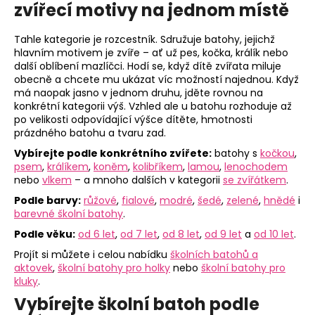
č
zvířecí motivy na jednom místě
u
j
Tahle kategorie je rozcestník. Sdružuje batohy, jejichž
e
hlavním motivem je zvíře – ať už pes, kočka, králík nebo
m
další oblíbení mazlíčci. Hodí se, když dítě zvířata miluje
e
obecně a chcete mu ukázat víc možností najednou. Když
má naopak jasno v jednom druhu, jděte rovnou na
konkrétní kategorii výš. Vzhled ale u batohu rozhoduje až
LÁHEV
po velikosti odpovídající výšce dítěte, hmotnosti
OXY
prázdného batohu a tvaru zad.
CLICK
Vybírejte podle konkrétního zvířete:
batohy s
kočkou
,
600
psem
,
králíkem
,
koněm
,
kolibříkem
,
lamou
,
lenochodem
ML
GALAXY
nebo
vlkem
– a mnoho dalších v kategorii
se zvířátkem
.
299
Podle barvy:
růžové
,
fialové
,
modré
,
šedé
,
zelené
,
hnědé
i
Kč
barevné školní batohy
.
Podle věku:
od 6 let
,
od 7 let
,
od 8 let
,
od 9 let
a
od 10 let
.
Projít si můžete i celou nabídku
školních batohů a
aktovek
,
školní batohy pro holky
nebo
školní batohy pro
kluky
.
Vybírejte školní batoh podle