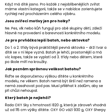
Když má dítě jasno. Pro každé z nejoblíbenějších zvířat
máme vlastní kategorii, takže se v nabídce zorientujete
rychleji než procházením celého výběru.
Jsou zvířecí motivy jen pro holky?
Ne. Pes, vlk nebo kůň fungují pro obě skupiny dětí, záleží
hlavně na provedení a barevnosti konkrétního modelu.
Je pro prvňáčka lepší batoh, nebo aktovka?
Do 1. a 2. třídy bývá praktičtější pevná aktovka – drží tvar a
dítě se v ní lépe vyzná. Batoh je lehčí, prostornější a má
víc kapes, takže se vyplatí od 3. třídy nebo dětem, které
po škole míří na kroužky.
Jak poznám správnou velikost batohu?
Řiďte se doporučenou výškou dítěte u konkrétního
modelu, ne věkem. Batoh nemá být širší než ramena a
nemá zasahovat pod pas. Musí přiléhat k zádům, aby se
při chůzi nehoupal.
Který batoh je nejlehčí?
Řada OXY Sky s hmotností 820 g, která je zároveň vhodná
už od 115 cm výšky dítěte. OXY GO váží 930 g, OXY Sherpy