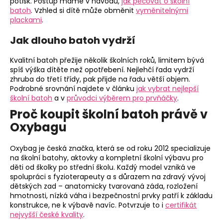
potisk. Postup máme v návodu,
jak pečovat o školní
batoh
. Vzhled si dítě může obměnit
vyměnitelnými
plackami
.
Jak dlouho batoh vydrží
Kvalitní batoh přežije několik školních roků, limitem bývá
spíš výška dítěte než opotřebení. Nejlehčí řada vydrží
zhruba do třetí třídy, pak přijde na řadu větší objem.
Podrobné srovnání najdete v článku
jak vybrat nejlepší
školní batoh
a v
průvodci výběrem pro prvňáčky
.
Proč koupit školní batoh právě v
Oxybagu
Oxybag je česká značka, která se od roku 2012 specializuje
na školní batohy, aktovky a kompletní školní výbavu pro
děti od školky po střední školu. Každý model vzniká ve
spolupráci s fyzioterapeuty a s důrazem na zdravý vývoj
dětských zad – anatomicky tvarovaná záda, rozložení
hmotnosti, nízká váha i bezpečnostní prvky patří k základu
konstrukce, ne k výbavě navíc. Potvrzuje to i
certifikát
nejvyšší české kvality
.