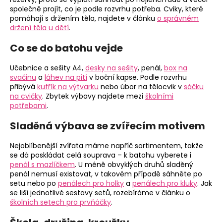
společně projít, co je podle rozvrhu potřeba. Cviky, které
pomáhají s držením těla, najdete v článku
o správném
držení těla u dětí
.
Co se do batohu vejde
Učebnice a sešity A4,
desky na sešity
, penál,
box na
svačinu
a
láhev na pití
v boční kapse. Podle rozvrhu
přibývá
kufřík na výtvarku
nebo úbor na tělocvik v
sáčku
na cvičky
. Zbytek výbavy najdete mezi
školními
potřebami
.
Sladěná výbava se zvířecím motivem
Nejoblíbenější zvířata máme napříč sortimentem, takže
se dá poskládat celá souprava – k batohu vyberete i
penál s mazlíčkem
. U méně obvyklých druhů sladěný
penál nemusí existovat, v takovém případě sáhněte po
setu nebo po
penálech pro holky
a
penálech pro kluky
. Jak
se liší jednotlivé sestavy setů, rozebíráme v článku o
školních setech pro prvňáčky
.