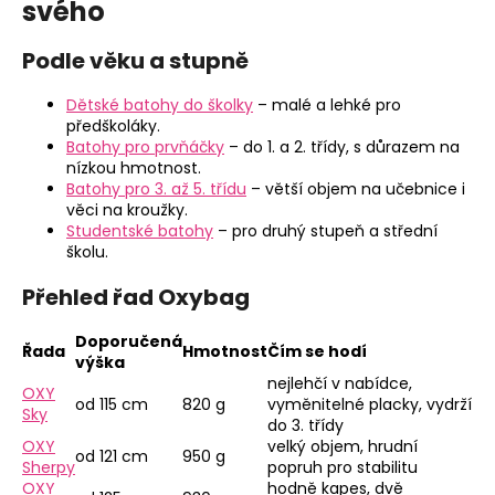
svého
Podle věku a stupně
Dětské batohy do školky
– malé a lehké pro
předškoláky.
Batohy pro prvňáčky
– do 1. a 2. třídy, s důrazem na
nízkou hmotnost.
Batohy pro 3. až 5. třídu
– větší objem na učebnice i
věci na kroužky.
Studentské batohy
– pro druhý stupeň a střední
školu.
Přehled řad Oxybag
Doporučená
Řada
Hmotnost
Čím se hodí
výška
nejlehčí v nabídce,
OXY
od 115 cm
820 g
vyměnitelné placky, vydrží
Sky
do 3. třídy
OXY
velký objem, hrudní
od 121 cm
950 g
Sherpy
popruh pro stabilitu
OXY
hodně kapes, dvě