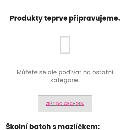
a
j
Produkty teprve připravujeme.
í
t
?
HLEDAT
Můžete se ale podívat na ostatní
kategorie.
D
o
ZPĚT DO OBCHODU
p
o
r
u
Školní batoh s mazlíčkem: