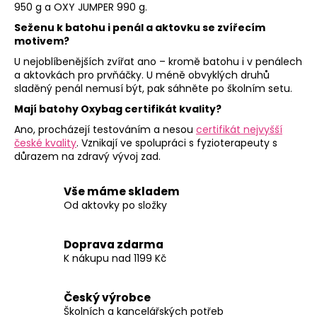
950 g a OXY JUMPER 990 g.
Seženu k batohu i penál a aktovku se zvířecím
motivem?
U nejoblíbenějších zvířat ano – kromě batohu i v penálech
a aktovkách pro prvňáčky. U méně obvyklých druhů
sladěný penál nemusí být, pak sáhněte po školním setu.
Mají batohy Oxybag certifikát kvality?
Ano, procházejí testováním a nesou
certifikát nejvyšší
české kvality
. Vznikají ve spolupráci s fyzioterapeuty s
důrazem na zdravý vývoj zad.
Vše máme skladem
Od aktovky po složky
Doprava zdarma
K nákupu nad 1199 Kč
Český výrobce
Školních a kancelářských potřeb