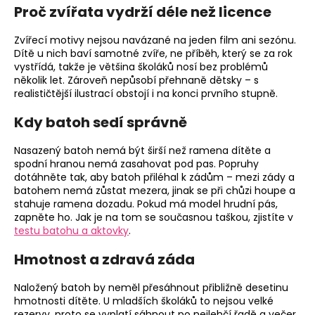
Proč zvířata vydrží déle než licence
Zvířecí motivy nejsou navázané na jeden film ani sezónu.
Dítě u nich baví samotné zvíře, ne příběh, který se za rok
vystřídá, takže je většina školáků nosí bez problémů
několik let. Zároveň nepůsobí přehnaně dětsky – s
realističtější ilustrací obstojí i na konci prvního stupně.
Kdy batoh sedí správně
Nasazený batoh nemá být širší než ramena dítěte a
spodní hranou nemá zasahovat pod pas. Popruhy
dotáhněte tak, aby batoh přiléhal k zádům – mezi zády a
batohem nemá zůstat mezera, jinak se při chůzi houpe a
stahuje ramena dozadu. Pokud má model hrudní pás,
zapněte ho. Jak je na tom se současnou taškou, zjistíte v
testu batohu a aktovky
.
Hmotnost a zdravá záda
Naložený batoh by neměl přesáhnout přibližně desetinu
hmotnosti dítěte. U mladších školáků to nejsou velké
rezervy, proto se vyplatí sáhnout po nejlehčí řadě a večer