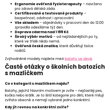
Ergonomie ověřená fyzioterapeuty
– navrženo
pro zdravá dětská záda.
Certifikované a testované produkty
–
bezpečnost, odolnost i zpracování.
Vše skladem
– objednávky v pracovní den do 12:00
zpravidla odesíláme týž den.
Doprava zdarma nad 1 199 Kč
.
Široký výběr motivů
– od nejžádanějších po ty,
které ve třídě nikdo nemá.
Ověřená česká značka
, které důvěřují tisíce
rodičů.
Zvýhodněné modely najdete mezi
batohy ve slevě
.
Časté otázky o školních batozích
s mazlíčkem
Co v kategorii s mazlíčkem najdu?
Batohy, jejichž hlavním motivem je zvíře – nejčastěji pes,
kočka nebo králík. Je to širší kategorie pro děti, které milují
zvířata obecně a nemají vybrané jedno konkrétní.
Kdy jít rovnou na konkrétní zvíře?