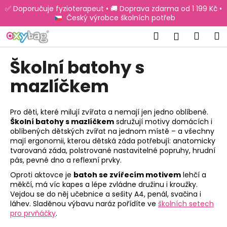
K
Přejít
✅ Doporučuje fyzioterapeut • 🚚 Doprava zdarma od 1 199 Kč •
na
o
Český výrobce školních potřeb
obsah
Zpět
Zpět
š
Hledat
Náku
M
Přihlášen
í
C
košík
k
Školní batohy s
o
p
mazlíčkem
o
t
Pro děti, které milují zvířata a nemají jen jedno oblíbené.
ř
Školní batohy s mazlíčkem
sdružují motivy domácích i
oblíbených dětských zvířat na jednom místě – a všechny
e
mají ergonomii, kterou dětská záda potřebují: anatomicky
b
tvarovaná záda, polstrované nastavitelné popruhy, hrudní
u
pás, pevné dno a reflexní prvky.
j
Oproti aktovce je
batoh se zvířecím motivem
lehčí a
e
měkčí, má víc kapes a lépe zvládne družinu i kroužky.
Vejdou se do něj učebnice a sešity A4, penál, svačina i
t
láhev. Sladěnou výbavu naráz pořídíte ve
školních setech
e
pro prvňáčky
.
n