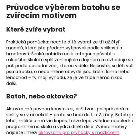
Průvodce výběrem batohu se
zvířecím motivem
Které zvíře vybrat
Praktická pomůcka: nechte dítě vybrat ze tří až čtyř
modelů, které jste předem vytipovali podle velikosti a
hmotnosti. Široká nabídka celé kategorie působí u
mladšího školáka spíš zahlcujícím dojmem a rozhoduje se
pak podle poslední věci, kterou vidělo. Nejčastěji si děti volí
psa a kočku, o něco méně obvyklé jsou králík, lama nebo
lenochod – ty mají výhodu, že je ve třídě nemá nikdo
další.
Batoh, nebo aktovka?
Aktovka má pevnou konstrukci, drží tvar i poloprázdná a
sešity se v ní nekrčí – proto se hodí do 1. a 2. třídy. Batoh je
lehčí, měkčí a má víc kapes, takže lépe zvládne odpolední
program mimo školu a vydrží dítěti déle. Zvířecí motivy
najdete i mezi
aktovkami pro prvňáčky s mazlíčkem
.