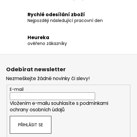
Rychlé odesílání zboží
Nejpozději následující pracovní den
Heureka
ověřeno zákazníky
Z
á
Odebírat newsletter
p
Nezmeškejte žádné novinky či slevy!
a
t
E-mail
í
Vložením e-mailu souhlasíte s
podmínkami
ochrany osobních údajů
PŘIHLÁSIT SE