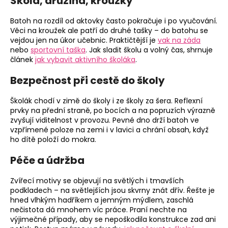
Škola, družina, kroužky
Batoh na rozdíl od aktovky často pokračuje i po vyučování.
Věci na kroužek ale patří do druhé tašky – do batohu se
vejdou jen na úkor učebnic. Praktičtější je
vak na záda
nebo
sportovní taška
. Jak sladit školu a volný čas, shrnuje
článek
jak vybavit aktivního školáka
.
Bezpečnost při cestě do školy
Školák chodí v zimě do školy i ze školy za šera. Reflexní
prvky na přední straně, po bocích a na popruzích výrazně
zvyšují viditelnost v provozu. Pevné dno drží batoh ve
vzpřímené poloze na zemi i v lavici a chrání obsah, když
ho dítě položí do mokra.
Péče a údržba
Zvířecí motivy se objevují na světlých i tmavších
podkladech – na světlejších jsou skvrny znát dřív. Řešte je
hned vlhkým hadříkem a jemným mýdlem, zaschlá
nečistota dá mnohem víc práce. Praní nechte na
výjimečné případy, aby se nepoškodila konstrukce zad ani