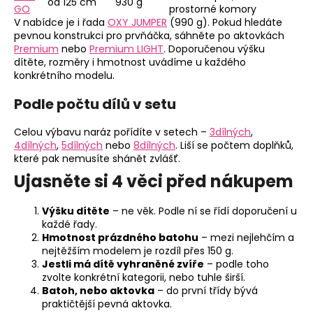
od 125 cm
930 g
GO
prostorné komory
V nabídce je i řada
OXY JUMPER
(990 g). Pokud hledáte
pevnou konstrukci pro prvňáčka, sáhněte po aktovkách
Premium
nebo
Premium LIGHT
. Doporučenou výšku
dítěte, rozměry i hmotnost uvádíme u každého
konkrétního modelu.
Podle počtu dílů v setu
Celou výbavu naráz pořídíte v setech –
3dílných
,
4dílných
,
5dílných
nebo
8dílných
. Liší se počtem doplňků,
které pak nemusíte shánět zvlášť.
Ujasněte si 4 věci před nákupem
Výšku dítěte
– ne věk. Podle ní se řídí doporučení u
každé řady.
Hmotnost prázdného batohu
– mezi nejlehčím a
nejtěžším modelem je rozdíl přes 150 g.
Jestli má dítě vyhraněné zvíře
– podle toho
zvolte konkrétní kategorii, nebo tuhle širší.
Batoh, nebo aktovka
– do první třídy bývá
praktičtější pevná aktovka.