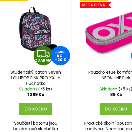
ý
í
MEGA SLEVA
p
p
i
r
s
o
p
d
r
u
o
k
Z
1 699
d
KČ
t
–20 %
ZDARMA
u
D
ů
k
Studentský batoh Seven
Pouzdro etue komfo
A
t
LOLLIPOP PINK PRO XXL +
NEON LINE Pink
sluchátka
ů
R
Skladem
(>5 ks)
Skladem
(>5 ks
1 359 Kč
89 Kč
M
DO KOŠÍKU
DO KOŠÍKU
A
Součástí batohu jsou
Praktické školní pouzdr
bezdrátová sluchátka
motivem Neon line pink