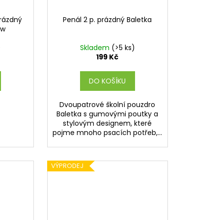
prázdný
Penál 2 p. prázdný Baletka
ow
)
Skladem
(>5 ks)
199 Kč
DO KOŠÍKU
Dvoupatrové školní pouzdro
Baletka s gumovými poutky a
stylovým designem, které
pojme mnoho psacích potřeb,...
VÝPRODEJ