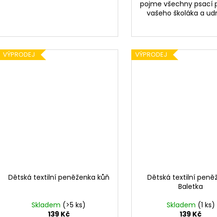
pojme všechny psací 
vašeho školáka a udrží
VÝPRODEJ
VÝPRODEJ
Dětská textilní peněženka kůň
Dětská textilní peně
Baletka
Skladem
(>5 ks)
Skladem
(1 ks)
139 Kč
139 Kč