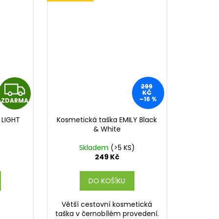
Z
299
KČ
–16 %
ZDARMA
D
 LIGHT
Kosmetická taška EMILY Black
A
& White
R
)
Skladem
(>5 KS)
249 Kč
M
DO KOŠÍKU
A
Větší cestovní kosmetická
taška v černobílém provedení.