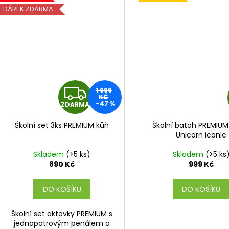
DÁREK ZDARMA
Z
1 699
KČ
–47 %
ZDARMA
D
Školní set 3ks PREMIUM kůň
Školní batoh PREMIUM
A
Unicorn iconic
R
Skladem
(>5 ks)
Skladem
(>5 ks
890 Kč
999 Kč
M
DO KOŠÍKU
DO KOŠÍKU
A
Školní set aktovky PREMIUM s
jednopatrovým penálem a