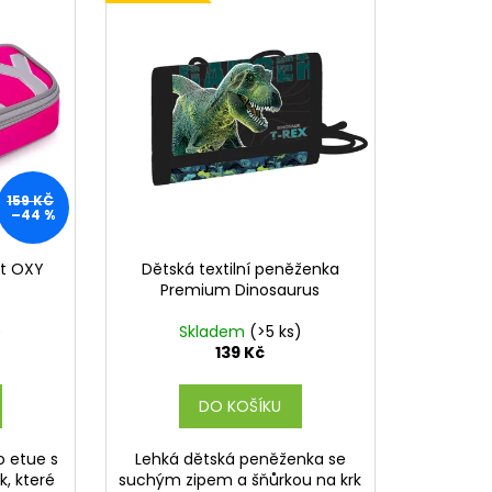
159 KČ
–44 %
rt OXY
Dětská textilní peněženka
Premium Dinosaurus
)
Skladem
(>5 ks)
139 Kč
DO KOŠÍKU
o etue s
Lehká dětská peněženka se
, které
suchým zipem a šňůrkou na krk