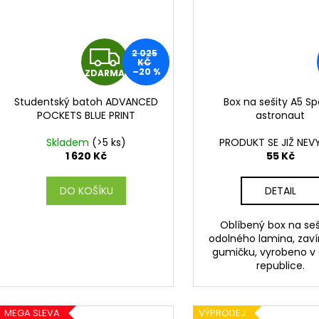
Z
2 025
KČ
–20 %
ZDARMA
D
Studentský batoh ADVANCED
Box na sešity A5 S
A
POCKETS BLUE PRINT
astronaut
R
Skladem
(>5 ks)
PRODUKT SE JIŽ NEV
1 620 Kč
55 Kč
M
DO KOŠÍKU
DETAIL
A
Oblíbený box na seš
odolného lamina, zaví
gumičku, vyrobeno v
republice.
MEGA SLEVA
VÝPRODEJ