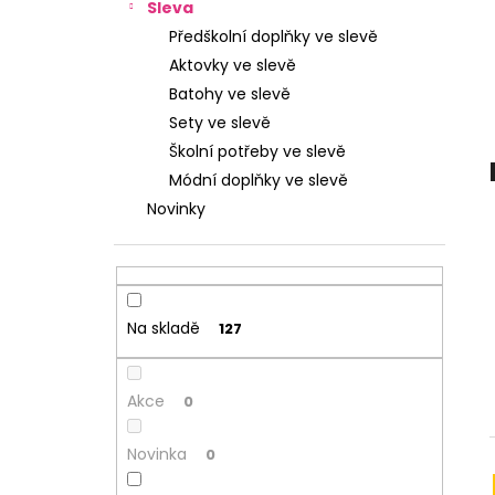
n
STUDENTSKÝ BATOH OXY SCOOLER
Sleva
DOTS PINK
e
Předškolní doplňky ve slevě
l
1 449 Kč
Aktovky ve slevě
Batohy ve slevě
Sety ve slevě
Školní potřeby ve slevě
Módní doplňky ve slevě
Novinky
Na skladě
127
Akce
0
Novinka
0