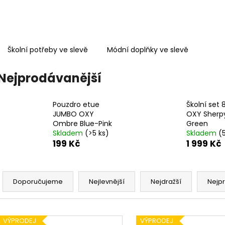
KUFŘÍK LAMINO 34 CM KOLIBŘÍK FIALOVÝ
LÁHEV OXY CLIC
299 Kč
299 Kč
Školní potřeby ve slevě
Módní doplňky ve slevě
Nejprodávanější
Pouzdro etue
Školní set 
JUMBO OXY
OXY Sherp
Ombre Blue-Pink
Green
Skladem
(>5 ks)
Skladem
(
199 Kč
1 999 Kč
Ř
a
Doporučujeme
Nejlevnější
Nejdražší
Nejp
z
e
V
n
VÝPRODEJ
VÝPRODEJ