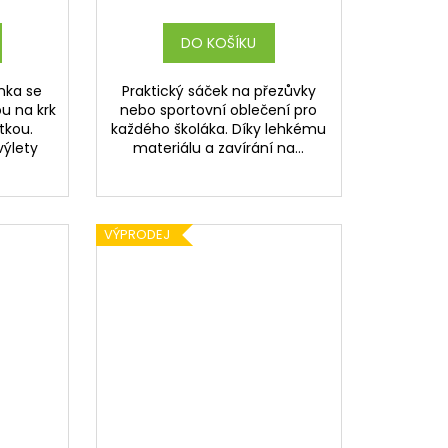
DO KOŠÍKU
nka se
Praktický sáček na přezůvky
u na krk
nebo sportovní oblečení pro
tkou.
každého školáka. Díky lehkému
výlety
materiálu a zavírání na...
VÝPRODEJ