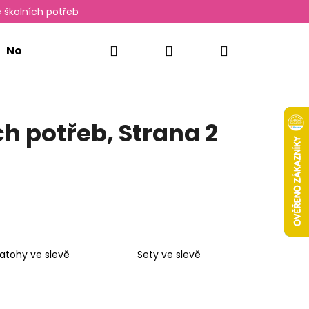
 školních potřeb
Hledat
Přihlášení
Nákupní
Novinky
Oxylady
košík
ch potřeb
, Strana 2
atohy ve slevě
Sety ve slevě
Následující