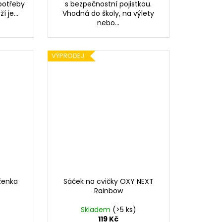
potřeby
s bezpečnostní pojistkou.
 je...
Vhodná do školy, na výlety
nebo...
VÝPRODEJ
ženka
Sáček na cvičky OXY NEXT
Rainbow
Skladem
(>5 ks)
119 Kč