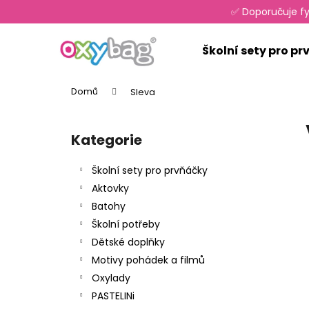
K
Přejít
✅ Doporučuje fy
na
o
obsah
Zpět
Zpět
š
Školní sety pro p
do
do
í
k
obchodu
obchodu
Domů
Sleva
P
o
Kategorie
Přeskočit
s
kategorie
t
Školní sety pro prvňáčky
r
Aktovky
a
Batohy
n
Školní potřeby
n
Dětské doplňky
í
Motivy pohádek a filmů
p
Oxylady
a
PASTELINi