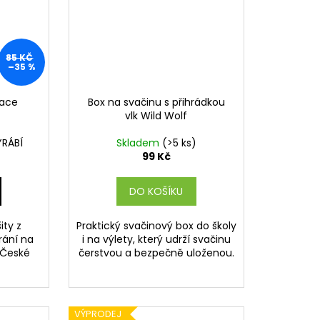
85 KČ
–35 %
pace
Box na svačinu s přihrádkou
vlk Wild Wolf
YRÁBÍ
Skladem
(>5 ks)
99 Kč
DO KOŠÍKU
ity z
Praktický svačinový box do školy
rání na
i na výlety, který udrží svačinu
 České
čerstvou a bezpečně uloženou.
VÝPRODEJ