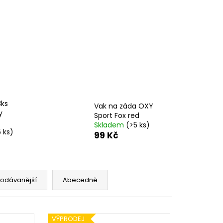
K 600 ML GALAXY
8ks
Vak na záda OXY
y
Sport Fox red
Skladem
(>5 ks)
5 ks)
99 Kč
rodávanější
Abecedně
VÝPRODEJ