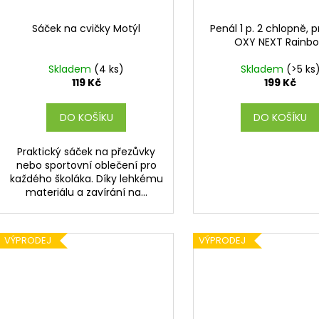
Sáček na cvičky Motýl
Penál 1 p. 2 chlopně, 
OXY NEXT Rainb
Skladem
(4 ks)
Skladem
(>5 ks
119 Kč
199 Kč
DO KOŠÍKU
DO KOŠÍKU
Praktický sáček na přezůvky
nebo sportovní oblečení pro
každého školáka. Díky lehkému
materiálu a zavírání na...
VÝPRODEJ
VÝPRODEJ