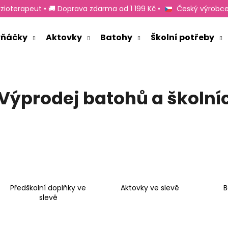
zioterapeut • 🚚 Doprava zdarma od 1 199 Kč •
Český výrobce
rvňáčky
Aktovky
Batohy
Školní potřeby
Co potřebujete najít?
Výprodej batohů a školní
HLEDAT
Doporučujeme
Předškolní doplňky ve
Aktovky ve slevě
B
slevě