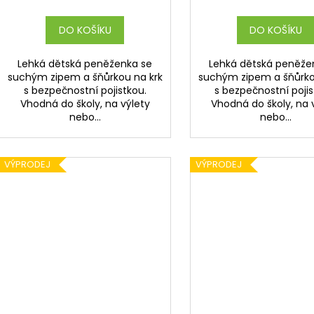
DO KOŠÍKU
DO KOŠÍKU
Lehká dětská peněženka se
Lehká dětská peněže
suchým zipem a šňůrkou na krk
suchým zipem a šňůrko
s bezpečnostní pojistkou.
s bezpečnostní pojis
Vhodná do školy, na výlety
Vhodná do školy, na 
nebo...
nebo...
VÝPRODEJ
VÝPRODEJ