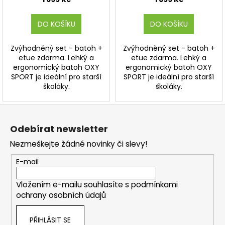
DO KOŠÍKU
DO KOŠÍKU
Zvýhodněný set - batoh +
Zvýhodněný set - batoh +
etue zdarma. Lehký a
etue zdarma. Lehký a
ergonomický batoh OXY
ergonomický batoh OXY
SPORT je ideální pro starší
SPORT je ideální pro starší
školáky.
školáky.
Z
á
Odebírat newsletter
p
Nezmeškejte žádné novinky či slevy!
a
t
E-mail
í
Vložením e-mailu souhlasíte s
podmínkami
ochrany osobních údajů
PŘIHLÁSIT SE