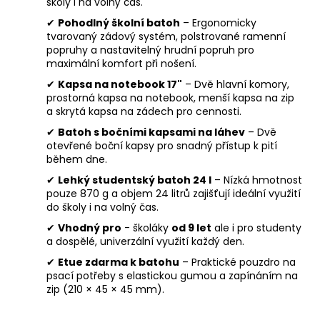
školy i na volný čas.
✔
Pohodlný školní batoh
– Ergonomicky
tvarovaný zádový systém, polstrované ramenní
popruhy a nastavitelný hrudní popruh pro
maximální komfort při nošení.
✔
Kapsa na notebook 17"
– Dvě hlavní komory,
prostorná kapsa na notebook, menší kapsa na zip
a skrytá kapsa na zádech pro cennosti.
✔
Batoh s bočními kapsami na láhev
– Dvě
otevřené boční kapsy pro snadný přístup k pití
během dne.
✔
Lehký studentský batoh 24 l
– Nízká hmotnost
pouze 870 g a objem 24 litrů zajišťují ideální využití
do školy i na volný čas.
✔
Vhodný pro
- školáky
od 9 let
ale i pro studenty
a dospělé, univerzální využití každý den.
✔
Etue zdarma k batohu
– Praktické pouzdro na
psací potřeby s elastickou gumou a zapínáním na
zip (210 × 45 × 45 mm).