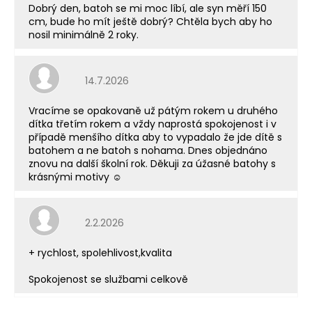
Dobrý den, batoh se mi moc líbí, ale syn měří 150
cm, bude ho mít ještě dobrý? Chtěla bych aby ho
nosil minimálně 2 roky.
Hodnocení obchodu je 5 z 5 hvězdiček.
14.7.2026
Vracíme se opakovaně už pátým rokem u druhého
dítka třetím rokem a vždy naprostá spokojenost i v
případě menšího dítka aby to vypadalo že jde dítě s
batohem a ne batoh s nohama. Dnes objednáno
znovu na další školní rok. Děkuji za úžasné batohy s
krásnými motivy ☺️
Hodnocení obchodu je 5 z 5 hvězdiček.
2.2.2026
+ rychlost, spolehlivost,kvalita
Spokojenost se službami celkově