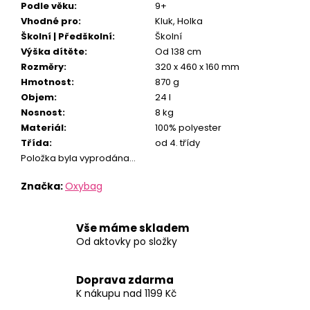
Podle věku
:
9+
Vhodné pro
:
Kluk
,
Holka
Školní | Předškolní
:
Školní
Výška dítěte
:
Od 138 cm
Rozměry
:
320 x 460 x 160 mm
Hmotnost
:
870 g
Objem
:
24 l
Nosnost
:
8 kg
Materiál
:
100% polyester
Třída
:
od 4. třídy
Položka byla vyprodána…
Značka:
Oxybag
Vše máme skladem
Od aktovky po složky
Doprava zdarma
K nákupu nad 1199 Kč