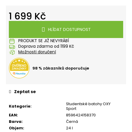
č
u
1 699 Kč
j
e
Měrná
m
cena:
HLÍDAT DOSTUPNOST
e
PRODUKT SE JIŽ NEVYRÁBÍ
Doprava zdarma od 1199 Kč
BOX
Možnosti doručení
NA
SVAČINU
S
98 % zákazníků doporučuje
PŘIHRÁDKOU
PLAYWORLD
PIXEL
139
Zeptat se
Kč
Studentské batohy OXY
Kategorie
:
Sport
EAN
:
8596424158370
Barva
:
Černá
Objem
:
24 l