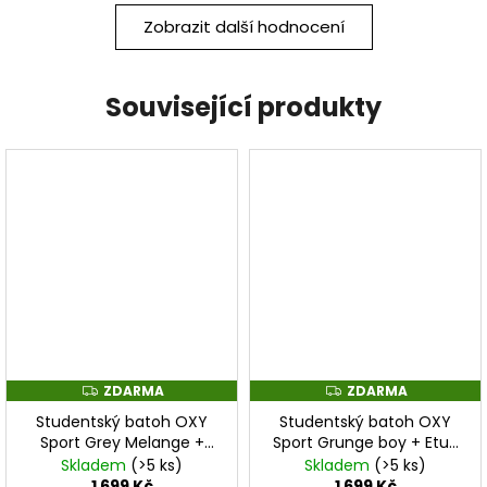
Zobrazit další hodnocení
Související produkty
ZDARMA
ZDARMA
Z
Z
D
D
Studentský batoh OXY
Studentský batoh OXY
A
A
R
R
Sport Grey Melange +
Sport Grunge boy + Etue
M
M
Etue zdarma
zdarma
Skladem
(>5 ks)
Skladem
(>5 ks)
A
A
1 699 Kč
1 699 Kč