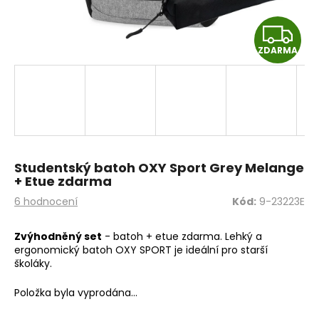
a
Z
j
í
ZDARMA
D
t
A
?
R
M
HLEDAT
Studentský batoh OXY Sport Grey Melange
A
+ Etue zdarma
Průměrné
6 hodnocení
Kód:
9-23223E
hodnocení
D
produktu
Zvýhodněný set
- batoh + etue zdarma. Lehký a
o
je
ergonomický batoh OXY SPORT je ideální pro starší
5,0
p
školáky.
z
o
5
r
Položka byla vyprodána…
hvězdiček.
u